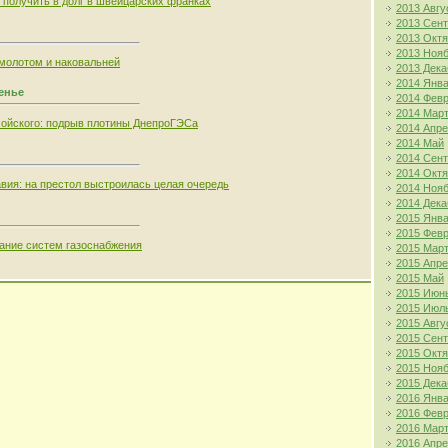
т получить в долг в швейцарских франках
2013 Авгу
2013 Сен
2013 Окт
2013 Ноя
молотом и наковальней
2013 Дека
2014 Янв
сенье
2014 Фев
2014 Мар
ойского: подрыв плотины ДнепроГЭСа
2014 Апр
2014 Май
2014 Сен
2014 Окт
вия: на престол выстроилась целая очередь
2014 Ноя
2014 Дека
2015 Янв
2015 Фев
ание систем газоснабжения
2015 Мар
2015 Апр
2015 Май
2015 Июн
2015 Июл
2015 Авгу
2015 Сен
2015 Окт
2015 Ноя
2015 Дека
2016 Янв
2016 Фев
2016 Мар
2016 Апр