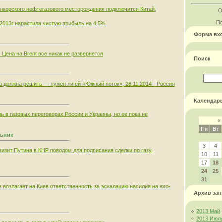
анкорского нефтегазового месторождения подключится Китай,
О
По
2013г нарастила чистую прибыль на 4,5%
Форма вх
ена на Brent все никак не развернется
Поиск
а должна решить — нужен ли ей «Южный поток», 26.11.2014 - Россия
Календар
ь в газовых переговорах России и Украины, но ее пока не
«
Пн
Вт
льник
3
4
визит Путина в КНР поводом для подписания сделки по газу,
10
11
17
18
24
25
31
 возлагает на Киев ответственность за эскалацию насилия на юго-
Архив зап
2013 Май
2013 Июл