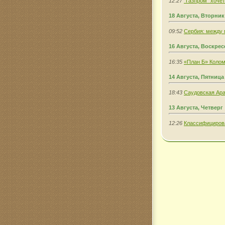
12:27
"Газпром" хоче
18 Августа, Вторник
09:52
Сербия: между 
16 Августа, Воскре
16:35
«План Б» Колом
14 Августа, Пятница
18:43
Саудовская Ара
13 Августа, Четверг
12:26
Классифициров