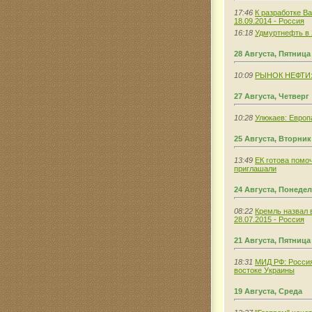
17:46
К разработке В
18.09.2014 - Россия
16:18
Удмуртнефть в 
28 Августа, Пятница
10:09
РЫНОК НЕФТИ: Ц
27 Августа, Четверг
10:28
Улюкаев: Европ
25 Августа, Вторник
13:49
ЕК готова помоч
приглашали
24 Августа, Понеде
08:22
Кремль назвал 
28.07.2015 - Россия
21 Августа, Пятница
18:31
МИД РФ: Россия
востоке Украины
19 Августа, Среда