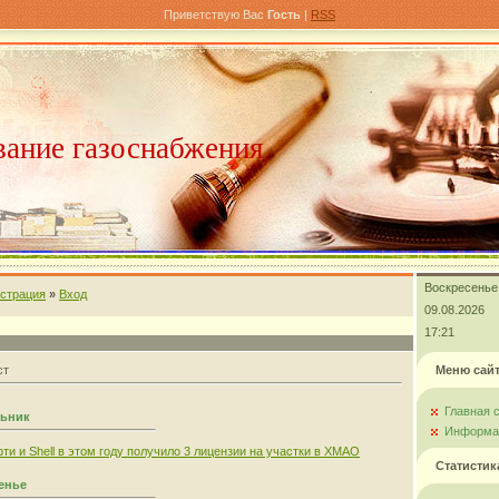
Приветствую Вас
Гость
|
RSS
ание газоснабжения
Воскресенье
истрация
»
Вход
09.08.2026
17:21
ст
Меню сай
Главная 
льник
Информац
ти и Shell в этом году получило 3 лицензии на участки в ХМАО
Статистик
сенье