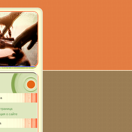
та
страница
ия о сайте
а