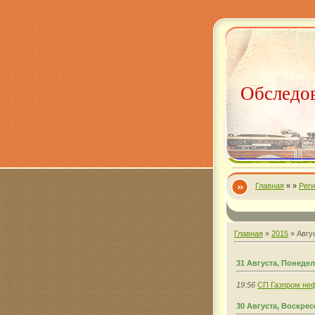
Обследов
Главная
»
»
Рег
Главная
»
2015
»
Авгу
31 Августа, Понеде
19:56
СП Газпром неф
30 Августа, Воскре