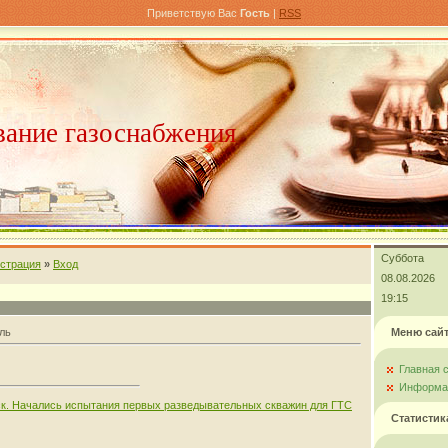
Приветствую Вас
Гость
|
RSS
ание газоснабжения
Суббота
истрация
»
Вход
08.08.2026
19:15
ль
Меню сай
Главная 
Информац
к. Начались испытания первых разведывательных скважин для ГТС
Статистик