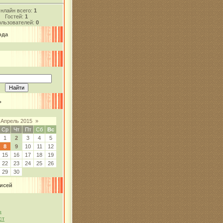
нлайн всего:
1
Гостей:
1
льзователей:
0
ода
ь
Апрель 2015
»
Ср
Чт
Пт
Сб
Вс
1
2
3
4
5
8
9
10
11
12
15
16
17
18
19
22
23
24
25
26
29
30
исей
ь
ст