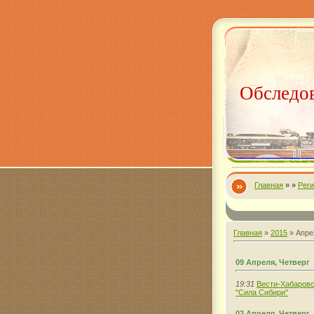
Обследов
Главная
»
»
Рег
Главная
»
2015
»
Апре
09 Апреля, Четверг
19:31
Вести-Хабаровс
"Сила Сибири"
02 Апреля, Четверг