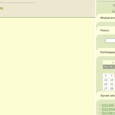
О
лах
По
Форма вх
Поиск
Календар
«
Пн
Вт
6
7
13
14
20
21
27
28
Архив зап
2013 Май
2013 Июл
2013 Авгу