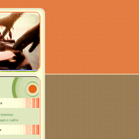
та
страница
ия о сайте
а