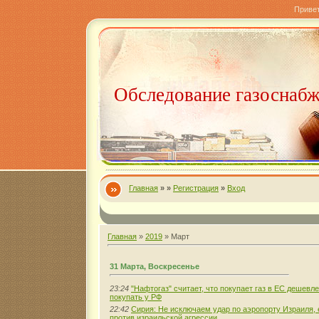
Приве
Обследование газоснаб
Главная
»
»
Регистрация
»
Вход
Главная
»
2019
»
Март
31 Марта, Воскресенье
23:24
"Нафтогаз" считает, что покупает газ в ЕС дешевл
покупать у РФ
22:42
Сирия: Не исключаем удар по аэропорту Израиля
против израильской агрессии