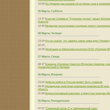
10:08
На Украине рассказали об остатках газа в хранил
30 Марта, Суббота
13:37
Eчастие Сербии в "Турецком потоке" лишит Болгар
Новости
12:49
Медведев анонсировал создание нового газопере
28 Марта, Четверг
23:24
Кто не скачет, тот замерз: какая зима ждет Украину
22:25
.
16:28
Делегация из Монголии посетила ООО «Газпром В
27 Марта, Среда
08:37
Команда «Газпром трансгаз Югорска» приняла уча
руководителей в Надыме
26 Марта, Вторник
23:20
Добыча нефти в России может быть снижена
09:45
Ирландская нефтяная компания привлекла 85 млн 
область
01:08
Водноспортивный комплекс в Иркутске передан Ир
25 Марта, Понедельник
07:57
"Северный поток-2" и "африканский хаос"