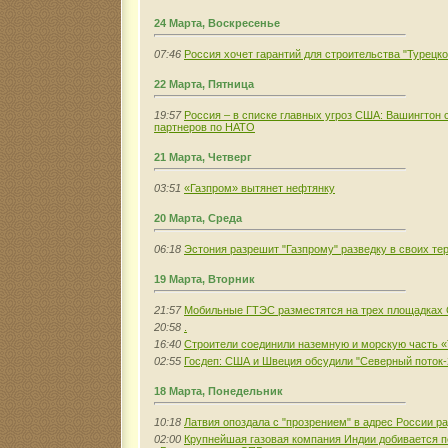
24 Марта, Воскресенье
07:46
Россия хочет гарантий для строительства "Турецко
22 Марта, Пятница
19:57
Россия – в списке главных угроз США: Вашингтон 
партнеров по НАТО
21 Марта, Четверг
03:51
«Газпром» вытянет нефтянку
20 Марта, Среда
06:18
Эстония разрешит "Газпрому" разведку в своих т
19 Марта, Вторник
21:57
Мобильные ГТЭС разместятся на трех площадках 
20:58
.
16:40
Строители соединили наземную и морскую часть «
02:55
Госдеп: США и Швеция обсудили "Северный поток-
18 Марта, Понедельник
10:18
Латвия опоздала с "прозрением" в адрес России р
02:00
Крупнейшая газовая компания Индии добивается п