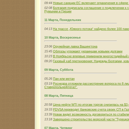
09:44
Новые санкции ЕС включают ограничения в сфере
02:08
Болгария подписала соглашение о подключении к 
Румынии и Греции
11 Марта, Понедельник
04:13
На трассе „Южного потока“ найдено более 100 пам
10 Марта, Воскресенье
23:06
Оружейная лавка Вашингтона
15:45
Облгазы угрожают украинцам новыми долгами
10:23
В Ноябрьске впервые применили многостадийный 
09:20
Газовый хаб преткновения: Надежды Болгарии, ков
09 Марта, Суббота
05:26
Пан или метан
03:19
Роснедра отложили рассмотрение вопроса по 8 ли
Ставропольнефтегаз".
08 Марта, Пятница
20:58
Цена нефти WTI по итогам торгов снизилась на $3,
19:33
PDVSA переводит банковские счета своих СП в Га
13:39
Новак видит возможность договориться по стабил
13:18
Завершено строительство морской части "Турецког
07 Марта, Четверг