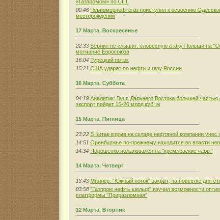
«Газпромом» по СПГ
00:46
Черноморнефтегаз приступил к освоению Одесског
месторождений
17 Марта, Воскресенье
22:33
Берлин не слышит: словесную атаку Польши на "Се
молчание Евросоюза
16:04
Турецкий поток
15:21
США ударят по нефти и газу России
16 Марта, Суббота
04:19
Аналитик: Газ с Дальнего Востока большей частью 
экспорт пойдет 15-20 млрд куб. м
15 Марта, Пятница
23:22
В Китае взрыв на складе нефтяной компании унес 
14:51
Оренбуржье по-прежнему находится во власти не
14:34
Порошенко пожаловался на "кремлевские чары"
14 Марта, Четверг
13:43
Миллер: "Южный поток" закрыт, на повестке дня ст
03:58
"Газпром нефть шельф" изучил возможности опти
платформы "Приразломная"
12 Марта, Вторник