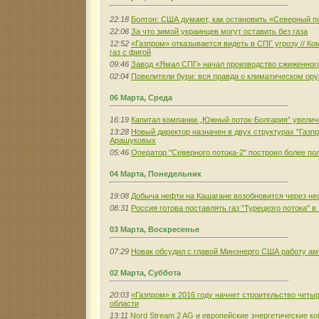
22:18
Болтон: США думают, как остановить «Северный п
22:06
За что зимой украинцев могут оставить без газа
12:52
«Газпром» отказывается видеть в СПГ угрозу // К
газ с фигой
09:46
Завод «Ямал СПГ» начал производство сжиженного
02:04
Повелители бури: вся правда о климатическом ор
06 Марта, Среда
16:19
Капитал компании „Южный поток-Болгария” увеличе
13:28
Новый директор назначен в двух структурах "Газп
Арашуковых
05:46
Оператор "Северного потока-2" построил более по
04 Марта, Понедельник
19:08
Добыча нефти на Кашагане возобновится через не
08:31
Россия готова поставлять газ "Турецкого потока" 
03 Марта, Воскресенье
07:29
Новак обсудил с главой Минэнерго США работу ам
02 Марта, Суббота
20:03
«Газпром» в 2016 году начнет строительство четы
области
13:11
Nord Stream 2 AG и европейские энергетические к