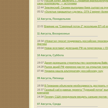
12:52
Россия хочет заключить с Украиной краткосрочную 
свои газопроводы, — источники
12:44
Землянский: Своими выпадами Киев сыграл на руку
05:52
«Золотые парашюты» сдулись: ОГК-2 вернет более
12 Августа, Понедельник
11:01
Влияние на "Северный поток-2" резолюции ЕП об е
11 Августа, Воскресенье
18:34
«Новатэк» просит поддержать российских произво
Арктики
03:04
Новак возглавит делегацию РФ на переговорах с ЕС
10 Августа, Суббота
19:07
Дания разрешила строительство газопровода Baltic
14:28
Рынок акций РФ уверенно растет на открытии торго
07:46
Украина нашла альтернативу российскому газу
09 Августа, Пятница
18:58
В Германии объяснили необходимость достроить 
16:37
Газовый хаб в рамках проекта "Турецкий поток" выг
компании
14:34
Почему США передумали вводить санкции против 
07 Августа, Среда