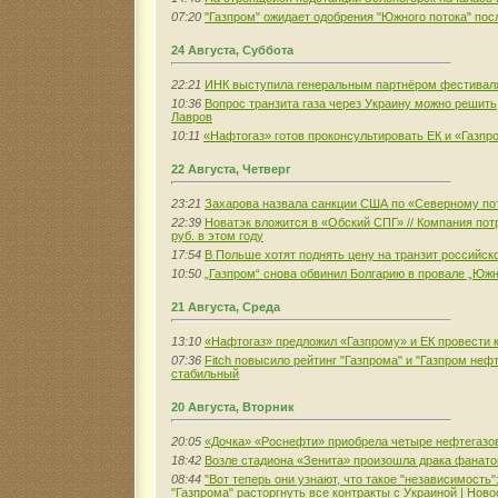
07:20
"Газпром" ожидает одобрения "Южного потока" пос
24 Августа, Суббота
22:21
ИНК выступила генеральным партнёром фестиваля
10:36
Вопрос транзита газа через Украину можно решить,
Лавров
10:11
«Нафтогаз» готов проконсультировать ЕК и «Газпр
22 Августа, Четверг
23:21
Захарова назвала санкции США по «Северному по
22:39
Новатэк вложится в «Обский СПГ» // Компания потр
руб. в этом году
17:54
В Польше хотят поднять цену на транзит российско
10:50
„Газпром“ снова обвинил Болгарию в провале „Южн
21 Августа, Среда
13:10
«Нафтогаз» предложил «Газпрому» и ЕК провести к
07:36
Fitch повысило рейтинг "Газпрома" и "Газпром нефт
стабильный
20 Августа, Вторник
20:05
«Дочка» «Роснефти» приобрела четыре нефтегазо
18:42
Возле стадиона «Зенита» произошла драка фана
08:44
"Вот теперь они узнают, что такое "независимость
"Газпрома" расторгнуть все контракты с Украиной | Ново