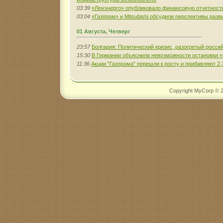
03:39
«Ленэнерго» опубликовало финансовую отчетность 
03:04
«Газпром» и Mitsubishi обсудили перспективы раз
01 Августа, Четверг
23:57
Болгария: Политический кризис, разогретый росси
15:30
В Германии объяснили невозможности остановки «
11:36
Акции "Газпрома" перешли к росту и прибавляют 2
Copyright MyCorp © 