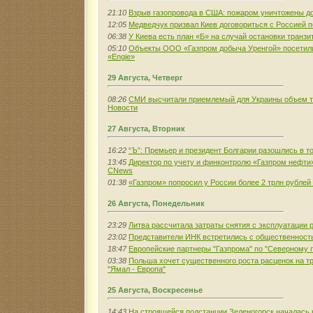
21:10
Взрыв газопровода в США: пожаром уничтожены д
12:05
Медведчук призвал Киев договориться с Россией п
06:38
У Киева есть план «Б» на случай остановки транзи
05:10
Объекты ООО «Газпром добыча Уренгой» посетил
«Engie»
29 Августа, Четверг
08:26
СМИ высчитали приемлемый для Украины объем тра
Новости
27 Августа, Вторник
16:22
“Ъ”: Премьер и президент Болгарии разошлись в т
13:45
Директор по учету и финконтролю «Газпром нефти»
CNews
01:38
«Газпром» попросил у России более 2 трлн рублей
26 Августа, Понедельник
23:29
Литва рассчитала затраты снятия с эксплуатации 
23:02
Представители ИНК встретились с общественнос
18:47
Европейские партнеры "Газпрома" по "Северному п
03:38
Польша хочет существенного роста расценок на тр
"Ямал - Европа"
25 Августа, Воскресенье
14:43
На строящейся подстанции Зеленогорск началась