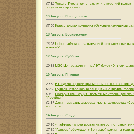
07:11
Reuters: Россия хочет заключить короткий транзит
запуска газопроводов
19 Августа, Понедельник
07:50
Казахстанская компания объяснила санкциями раз
18 Августа, Воскресенье
16:05
Uniper наблюдает за ситуацией с возможными сан
потока-2"
17 Августа, Суббота
19:38
МЭС Центра заменят на ЛЭП более 40 тысяч фар
16 Августа, Пятница
20:52
В Госдуме оценили призыв Помпео не позволить д
06:35
Пушков назвал новые санкции США против России
03:05
Болгария или Турция - возможные страны для тран
''Посейдон''
01:17
Дания тормозит, а морская часть газопровода «Се
две трети
14 Августа, Среда
18:16
«Нафтогаз» отреагировал на новости о транзите и
17:59
"Газпром" обсуждает с Болгарией варианты развит