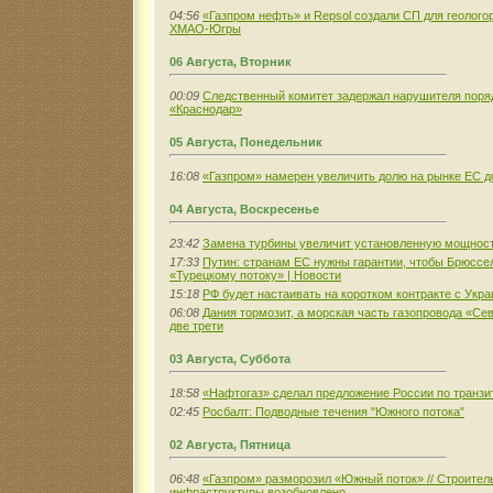
04:56
«Газпром нефть» и Repsol создали СП для геолого
ХМАО-Югры
06 Августа, Вторник
00:09
Следственный комитет задержал нарушителя поря
«Краснодар»
05 Августа, Понедельник
16:08
«Газпром» намерен увеличить долю на рынке ЕС 
04 Августа, Воскресенье
23:42
Замена турбины увеличит установленную мощност
17:33
Путин: странам ЕС нужны гарантии, чтобы Брюссе
«Турецкому потоку» | Новости
15:18
РФ будет настаивать на коротком контракте с Укра
06:08
Дания тормозит, а морская часть газопровода «Се
две трети
03 Августа, Суббота
18:58
«Нафтогаз» сделал предложение России по транзит
02:45
Росбалт: Подводные течения "Южного потока"
02 Августа, Пятница
06:48
«Газпром» разморозил «Южный поток» // Строитель
инфраструктуры возобновлено