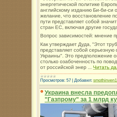
энергетической политике Европ
английскому изданию Би-би-си 
желание, что восстановление по
пути представляет собой значит
стран ЕС, включая другие госуд
Вопрос зависимостей: мнение 
Как утверждает Дуда, "Этот тру
представляет собой серьезную 
Украины". Это предположение о
столько озабоченность по пово
от российской энер
...
Читать да
Просмотров:
57
|
Добавил:
smothinven
Украина внесла предоп
"Газпрому" за 1 млрд к