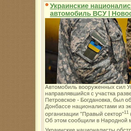
Украинские национали
автомобиль ВСУ | Ново
Автомобиль вооруженных сил У
направлявшийся с участка разв
Петровское - Богдановка, был о
Донбассе националистами из э
1
1
организации "Правый сектор"
Об этом сообщили в Народной 
Украинские националисты обст