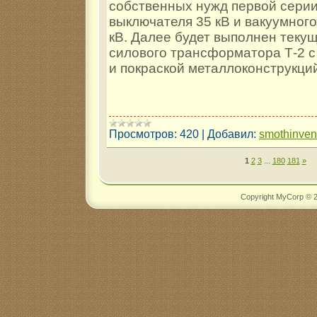
собственных нужд первой серии
выключателя 35 кВ и вакуумног
кВ. Далее будет выполнен теку
силового трансформатора Т-2 
и покраской металлоконструкци
Просмотров:
420
|
Добавил:
smothinve
1
2
3
...
180
181
»
Copyright MyCorp © 