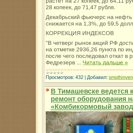
растёт на 27 копеек, до 64,11 ру
28 копеек, до 71,47 рубля.
Декабрьский фьючерс на нефть 
снижается на 1,3%, до 59,5 дол
КОРРЕКЦИЯ ИНДЕКСОВ
"В четверг рынок акций РФ дост
на отметке 2936,26 пункта по и
после чего последовал откат в 
Федрезерв
...
Читать дальше »
Просмотров:
432
|
Добавил:
smothinve
В Тимашевске ведется
ремонт оборудования н
«Комбикормовый заво