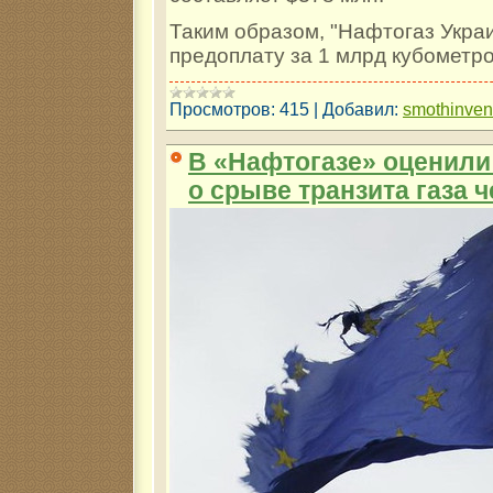
Таким образом, "Нафтогаз Укра
предоплату за 1 млрд кубометро
Просмотров:
415
|
Добавил:
smothinve
В «Нафтогазе» оценили
о срыве транзита газа 