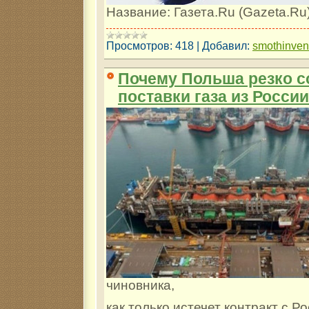
Название: Газета.Ru (Gazeta.Ru
Просмотров:
418
|
Добавил:
smothinve
Почему Польша резко с
поставки газа из России
чиновника,
как только истечет контракт с Р