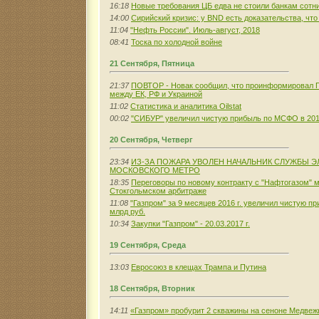
16:18
Новые требования ЦБ едва не стоили банкам сотн
14:00
Сирийский кризис: у BND есть доказательства, что 
11:04
"Нефть России". Июль-август, 2018
08:41
Тоска по холодной войне
21 Сентября, Пятница
21:37
ПОВТОР - Новак сообщил, что проинформировал Пе
между ЕК, РФ и Украиной
11:02
Статистика и аналитика Oilstat
00:02
"СИБУР" увеличил чистую прибыль по МСФО в 2011 
20 Сентября, Четверг
23:34
ИЗ-ЗА ПОЖАРА УВОЛЕН НАЧАЛЬНИК СЛУЖБЫ 
МОСКОВСКОГО МЕТРО
18:35
Переговоры по новому контракту с "Нафтогазом" м
Стокгольмском арбитраже
11:08
"Газпром" за 9 месяцев 2016 г. увеличил чистую п
млрд руб.
10:34
Закупки "Газпром" - 20.03.2017 г.
19 Сентября, Среда
13:03
Евросоюз в клещах Трампа и Путина
18 Сентября, Вторник
14:11
«Газпром» пробурит 2 скважины на сеноне Медве