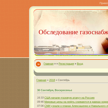
Приве
Обследование газоснаб
Главная
»
»
Регистрация
»
Вход
Главная
»
2018
»
Сентябрь
30 Сентября, Воскресенье
16:33
США начали «газовую атаку» на Россию
09:46
Мировые цены на нефть снижаются в рамках корр
07:06
СМИ узнали о планах Алексашенко и Навального л