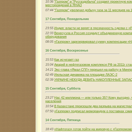
10:36
"Газпром" и "Русгаздобыча" создают проектную ко
месторождений в ЯНАО
07:44
"Газпром" увеличил добычу газа за 11 месяцев на 
17 Сентября, Понедельник
23:55
Индия: власти не верят в прозрачность сделки с 
22:33
Венесуэла и Россия создадут объединенную компа
оборудования
08:05
«Газпром» зарезервировал сумму компенсации «Н
16 Сентября, Воскресенье
15:53
Как исчезает газ
15:04
Аварий в нефтегазовом комплексе РФ за 2011г ст
14:21
Экс-глава «Ямал СПГ» перешел на работу в Минп
02:49
Июльская динамика на площадке ЛАЭС-2
02:39
УКРАИНЕ НЕКУДА ДЕВАТЬ НАКОПЛЕННЫЕ ЗАПА
15 Сентября, Суббота
23:27
Нас 42 миллиона — или только 35? Кому выгодно, 
населения
10:54
В Казахстане произошли два разрыва на магистра
07:50
«Газпром» подписал меморандум о поставках сжиж
14 Сентября, Пятница
18:43
«Нафтогаз» готов пойти на мировую с «Газпромом