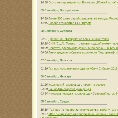
20:38
Экс-министр энергетики Болгарии: „Южный поток“ 
09 Сентября, Воскресенье
14:59
Более 300 фотографий заявлены на конкурс Росгео
14:15
Россия становится СПГ-тигром
08 Сентября, Суббота
22:31
Диалог Eni - "Газпром" на повышенных тонах
18:28
CNN (США): Только что настал худший момент пр
18:09
Спрятать российские деньги было легко — выйти и
00:00
Внеочередное собрание акционеров "Удмуртнефти" 
07 Сентября, Пятница
01:10
Газпром сократил расходы на «Силу Сибири» 2016 
06 Сентября, Четверг
21:26
Украинский газопровод отправят в резерв
04:08
Башнефть сократит дивиденды
03:54
Началась укладка газопровода «Северный поток-2
05 Сентября, Среда
15:16
"Газпром" в январе-августе увеличил добычу газа н
09:37
«Все выигрывают от присутствия России». Глава 
организации