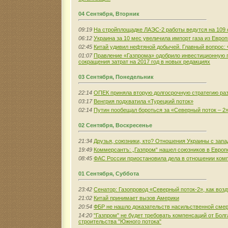
04 Сентября, Вторник
09:19
На стройплощадке ЛАЭС-2 работы ведутся на 109 
06:12
Украина за 10 мес увеличила импорт газа из Евро
02:45
Китай удивил нефтяной добычей. Главный вопрос: 
01:07
Правление «Газпрома» одобрило инвестиционную 
сокращения затрат на 2017 год в новых редакциях
03 Сентября, Понедельник
22:14
ОПЕК приняла вторую долгосрочную стратегию раз
03:17
Венгрия подхватила «Турецкий поток»
02:14
Путин пообещал бороться за «Северный поток – 2
02 Сентября, Воскресенье
21:34
Друзья, союзники, кто? Отношения Украины с зап
19:49
Коммерсантъ: „Газпром“ нашел союзников в Европ
08:45
ФАС России приостановила дела в отношении ком
01 Сентября, Суббота
23:42
Сенатор: Газопровод «Северный поток-2», как воз
21:02
Китай принимает вызов Америки
20:54
ФБР не нашло доказательств насильственной сме
14:20
"Газпром" не будет требовать компенсаций от Болг
строительства "Южного потока"