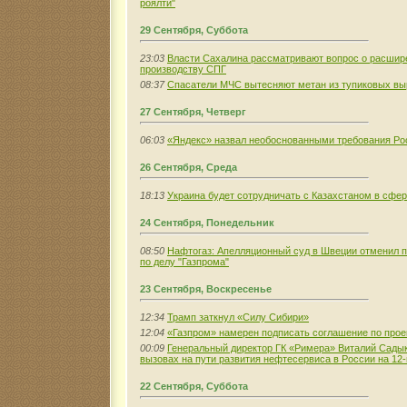
роялти"
29 Сентября, Суббота
23:03
Власти Сахалина рассматривают вопрос о расшир
производству СПГ
08:37
Спасатели МЧС вытесняют метан из тупиковых выр
27 Сентября, Четверг
06:03
«Яндекс» назвал необоснованными требования Ро
26 Сентября, Среда
18:13
Украина будет сотрудничать с Казахстаном в сфе
24 Сентября, Понедельник
08:50
Нафтогаз: Апелляционный суд в Швеции отменил 
по делу "Газпрома"
23 Сентября, Воскресенье
12:34
Трамп заткнул «Силу Сибири»
12:04
«Газпром» намерен подписать соглашение по прое
00:09
Генеральный директор ГК «Римера» Виталий Садык
вызовах на пути развития нефтесервиса в России на 12
22 Сентября, Суббота