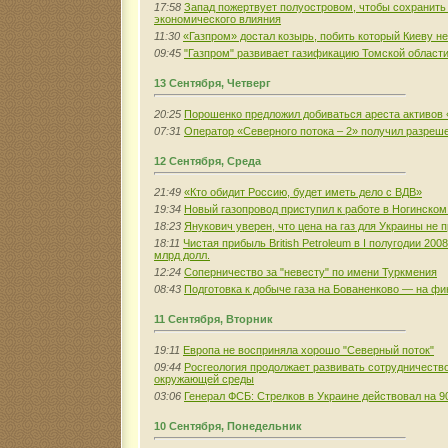
17:58
Запад пожертвует полуостровом, чтобы сохранить
экономического влияния
11:30
«Газпром» достал козырь, побить который Киеву н
09:45
"Газпром" развивает газификацию Томской област
13 Сентября, Четверг
20:25
Порошенко предложил добиваться ареста активов 
07:31
Оператор «Северного потока – 2» получил разреше
12 Сентября, Среда
21:49
«Кто обидит Россию, будет иметь дело с ВДВ»
19:34
Новый газопровод приступил к работе в Ногинском
18:23
Янукович уверен, что цена на газ для Украины не 
18:11
Чистая прибыль British Petroleum в I полугодии 2008
млрд долл.
12:24
Соперничество за "невесту" по имени Туркмения
08:43
Подготовка к добыче газа на Бованенково — на ф
11 Сентября, Вторник
19:11
Европа не восприняла хорошо "Северный поток"
09:44
Росгеология продолжает развивать сотрудничество
окружающей среды
03:06
Генерал ФСБ: Стрелков в Украине действовал на 
10 Сентября, Понедельник