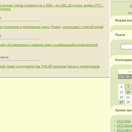
итогам торгов снизился на 1,95% - до 1481,18 пункта, индекс РТС -
О
 пункта
По
к
Форма вх
е отопление в деревянном доме (Траян), котельная с горячей водой
Поиск
к
щает об изменении в графике пресс-конференций руководителей
сенье
Календар
новой схеме сотрудничества ТНК-ВР разделит риски с подрядчиком
«
Пн
Вт
6
7
13
14
20
21
27
28
Архив зап
2013 Май
2013 Июл
2013 Авгу