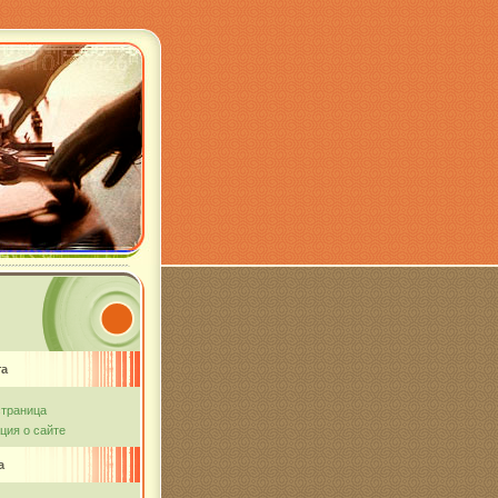
та
страница
ия о сайте
а