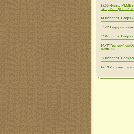
13:55
Индекс ММВБ по 
на 1,37% - до 1632,31
14 Февраля, Вторни
07:42
Твердотопливно
07 Февраля, Вторни
20:47
"Газпром" сооб
компании
05 Февраля, Воскре
18:16
РБК daily: По 