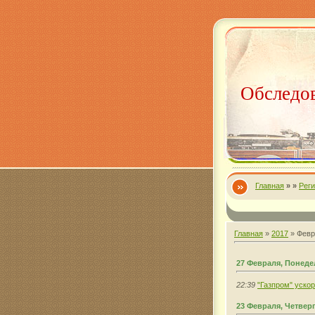
Обследов
Главная
»
»
Рег
Главная
»
2017
»
Февр
27 Февраля, Понед
22:39
"Газпром" уско
23 Февраля, Четвер