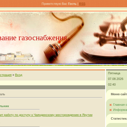
Приветствую Вас
Гость
|
RSS
ание газоснабжения
Пятница
истрация
»
Вход
07.08.2026
02:40
аль
Меню сай
Главная 
ельник
Информац
рит работу по доступу к Чаяндинскому месторождению в Якутии
Статистик
г