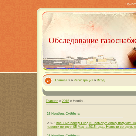
Приве
Обследование газоснаб
Главная
»
»
Регистрация
»
Вход
Главная
»
2015
»
Ноябрь
28 Ноября, Суббота
20:01
Военные победы над ИГ помогут Ираку получить н
новости сегодня 05 Марта 2015 года., Новости сегодня, 
21 Ноября, Суббота