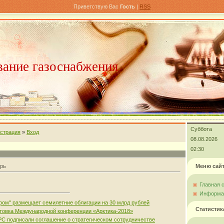
Приветствую Вас
Гость
|
RSS
ание газоснабжения
Суббота
истрация
»
Вход
08.08.2026
02:30
рь
Меню сай
Главная 
Информац
пром" размещает семилетние облигации на 30 млрд рублей
Статистик
товка Международной конференции «Арктика-2018»
PC подписали соглашение о стратегическом сотрудничестве