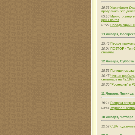
19:36
Укринформ (Укр
продолжать это дела
03:18
Министр энерге
цены на газ
01:27
Нападающий ЦСК
13 Января, Воскрес
15:43
Песков прокомм
10:04
ПОВТОР - Топ-1
санкции
12 Января, Суббота
18:53
Полиция сможе
10:47
Чистая прибыль 
снизилась на 42,19% -
10:30
"Роснефть" и P
11 Января, Пятница
19:14
Газпром потрат
04:44
Журнал "Газпром
10 Января, Четверг
12:52
США подсаживаю