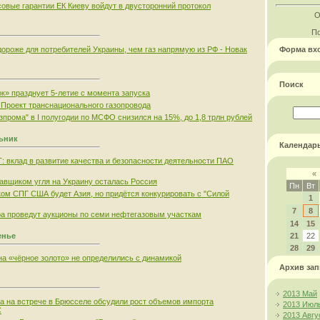
овые гарантии ЕК Киеву войдут в двусторонний протокол
О
По
дороже для потребителей Украины, чем газ напрямую из РФ - Новак
Форма вх
Поиск
к» празднует 5-летие с момента запуска
 Проект транснационального газопровода
зпрома" в I полугодии по МСФО снизился на 15%, до 1,8 трлн рублей
льник
Календар
вклад в развитие качества и безопасности деятельности ПАО
«
вщиком угля на Украину осталась Россия
Пн
Вт
м СПГ США будет Азия, но придётся конкурировать с "Силой
1
7
8
а проведут аукционы по семи нефтегазовым участкам
14
15
енье
21
22
28
29
а «чёрное золото» не определились с динамикой
Архив зап
2013 Май
на на встрече в Брюсселе обсудили рост объемов импорта
2013 Июл
С
2013 Авгу