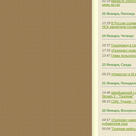
02:19
Министр энерге
цены на газ
25 Января, Пятница
12:29
В России созда
НСК заключили согла
24 Января, Четверг
19:37
Газопровод в Ц
17:33
«Газпром» назв
13:47
Глава польског
23 Января, Среда
09:23
«Новатэк» в III
21 Января, Понеде
14:46
Швейцарский су
Stream 2 - "Газпром"
08:10
CNN: Турция - 
20 Января, Воскрес
04:57
«Газпром» наме
кубометров газа
00:04
"Газпром нефть