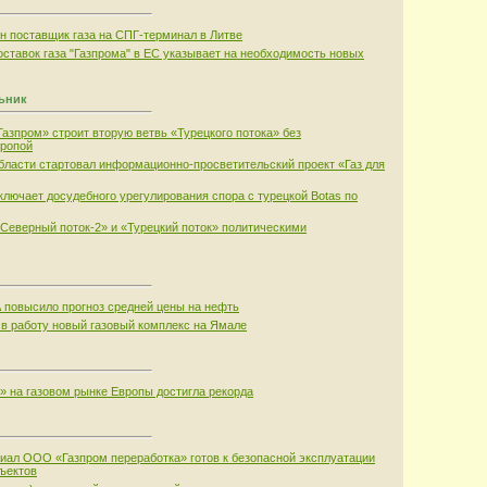
 поставщик газа на СПГ-терминал в Литве
оставок газа "Газпрома" в ЕС указывает на необходимость новых
льник
Газпром» строит вторую ветвь «Турецкого потока» без
вропой
бласти стартовал информационно-просветительский проект «Газ для
сключает досудебного урегулирования спора с турецкой Botas по
«Северный поток-2» и «Турецкий поток» политическими
повысило прогноз средней цены на нефть
 в работу новый газовый комплекс на Ямале
» на газовом рынке Европы достигла рекорда
иал ООО «Газпром переработка» готов к безопасной эксплуатации
ъектов