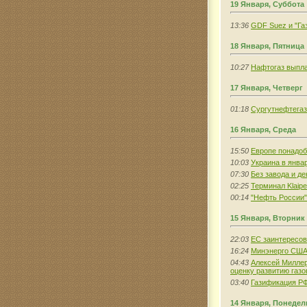
19 Января, Суббота
13:36
GDF Suez и "Га
18 Января, Пятница
10:27
Нафтогаз выпла
17 Января, Четверг
01:18
Сургутнефтегаз
16 Января, Среда
15:50
Европе понадоб
10:03
Украина в янва
07:30
Без завода и д
02:25
Терминал Klaip
00:14
"Нефть России"
15 Января, Вторник
22:03
ЕС заинтересов
16:24
Минэнерго США 
04:43
Алексей Миллер
оценку развитию газо
03:40
Газификация РФ
14 Января, Понеде