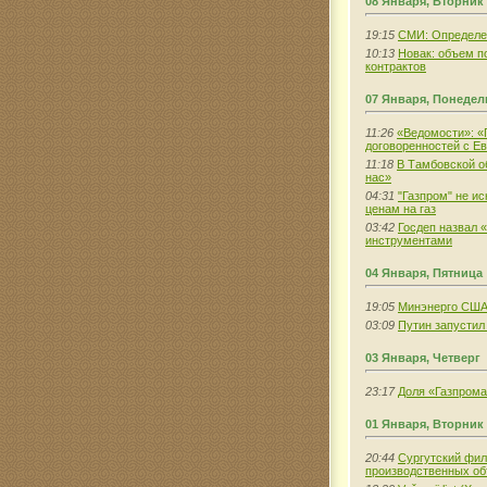
08 Января, Вторник
19:15
СМИ: Определен
10:13
Новак: объем п
контрактов
07 Января, Понеде
11:26
«Ведомости»: «
договоренностей с Е
11:18
В Тамбовской о
нас»
04:31
"Газпром" не и
ценам на газ
03:42
Госдеп назвал 
инструментами
04 Января, Пятница
19:05
Минэнерго США 
03:09
Путин запустил
03 Января, Четверг
23:17
Доля «Газпрома
01 Января, Вторник
20:44
Сургутский фил
производственных об