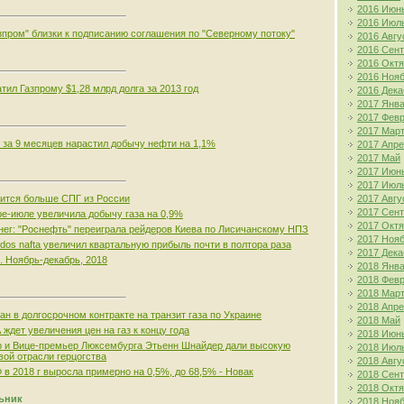
2016 Июн
2016 Июл
зпром" близки к подписанию соглашения по "Северному потоку"
2016 Авгу
2016 Сен
2016 Окт
2016 Ноя
тил Газпрому $1,28 млрд долга за 2013 год
2016 Дека
2017 Янв
2017 Фев
2017 Мар
 за 9 месяцев нарастил добычу нефти на 1,1%
2017 Апр
2017 Май
2017 Июн
2017 Июл
ится больше СПГ из России
2017 Авгу
2017 Сен
ре-июле увеличила добычу газа на 0,9%
2017 Окт
енег: "Роснефть" переиграла рейдеров Киева по Лисичанскому НПЗ
2017 Ноя
edos nafta увеличил квартальную прибыль почти в полтора раза
2017 Дека
. Ноябрь-декабрь, 2018
2018 Янв
2018 Фев
2018 Мар
2018 Апр
ан в долгосрочном контракте на транзит газа по Украине
2018 Май
ждет увеличения цен на газ к концу года
2018 Июн
 и Вице-премьер Люксембурга Этьенн Шнайдер дали высокую
2018 Июл
вой отрасли герцогства
2018 Авгу
 в 2018 г выросла примерно на 0,5%, до 68,5% - Новак
2018 Сен
2018 Окт
льник
2018 Ноя