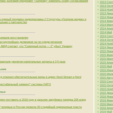
тики: Болгария предложит "Газпрому" изменить схему согласования
2013 Сен
2013 Окт
2013 Ноя
2013 Дека
2014 Янв
н единый продавец радиорекламы // Структуры «Газпром-медиа» и
2014 Фев
шение о партнерстве
2014 Мар
2014 Апр
2014 Май
2014 Сен
хинвале восстановлен
2014 Окт
ал крупнейших должников за газ среди регионов
2014 Ноя
о МИД считает, что "Северный поток — 2" убьет Украину
2014 Дека
2015 Янв
2015 Фев
2015 Мар
 квартале увеличил капитальные затраты в 3,5 раза
2015 Апр
2015 Май
льник
2015 Июн
2015 Июл
д отменил обеспечительные меры в адрес Nord Stream и Nord
2015 Авгу
2015 Сен
"нестабильный элемент" системы НАТО
2015 Окт
2015 Ноя
енье
2015 Дека
2016 Янв
рен поставить в 2018 году в дальнее зарубежье порядка 205 млрд
2016 Фев
2016 Мар
" впервые в России провела 30-стадийный гидроразрыв пласта
2016 Апр
2016 Май