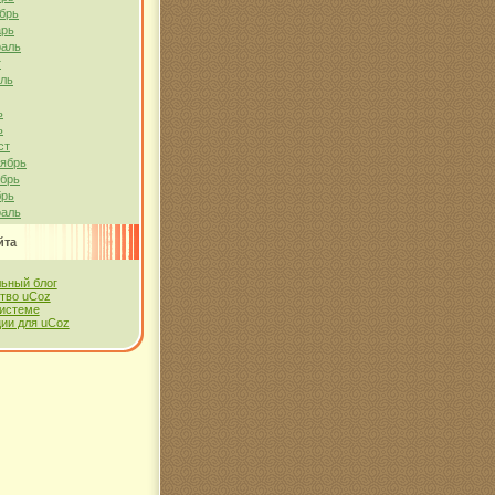
брь
арь
раль
т
ель
ь
ь
ст
тябрь
ябрь
брь
раль
йта
ьный блог
тво uCoz
системе
ии для uCoz