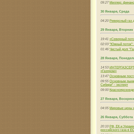
09:27
Миллер: финанс
30 Января, Среда
04:20
Реверсный газ 
29 Января, Вторник
19:41
«Северный пото
02:03
"Южный поток":
01:46
Чистый долг "Га
28 Января, Понеде
14:53
ИНТЕРГАЗСЕРТ: 
«Газпром»
13:47
Основным поста
09:55
Основным рынко
Сибири" - эксперт
09:00
Красноярскнедр
27 Января, Воскрес
04:05
Мировые цены н
26 Января, Суббота
20:10
РФ, ЕК и Украи
российского газа в Е