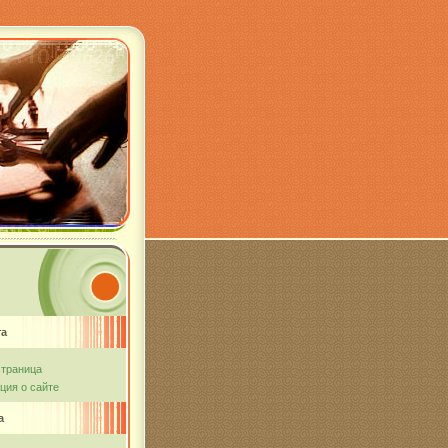
та
страница
ия о сайте
а