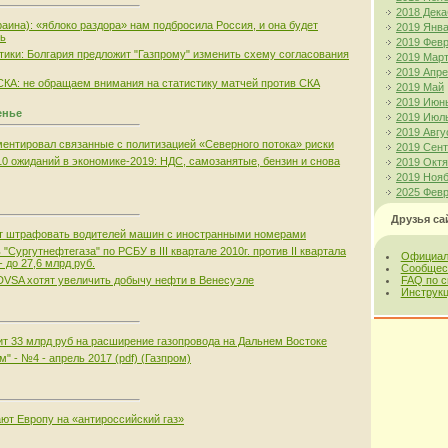
2018 Дека
аина): «яблоко раздора» нам подбросила Россия, и она будет
2019 Янв
ть
2019 Фев
тики: Болгария предложит "Газпрому" изменить схему согласования
2019 Мар
2019 Апр
А: не обращаем внимания на статистику матчей против СКА
2019 Май
2019 Июн
енье
2019 Июл
2019 Авгу
ентировал связанные с политизацией «Северного потока» риски
2019 Сен
0 ожиданий в экономике-2019: НДС, самозанятые, бензин и снова
2019 Окт
2019 Ноя
2025 Фев
Друзья са
т штрафовать водителей машин с иностранными номерами
"Сургутнефтегаза" по РСБУ в III квартале 2010г. против II квартала
Официал
 до 27,6 млрд руб.
Сообщес
DVSA хотят увеличить добычу нефти в Венесуэле
FAQ по 
Инструкц
ит 33 млрд руб на расширение газопровода на Дальнем Востоке
" - №4 - апрель 2017 (pdf) (Газпром)
т Европу на «антироссийский газ»