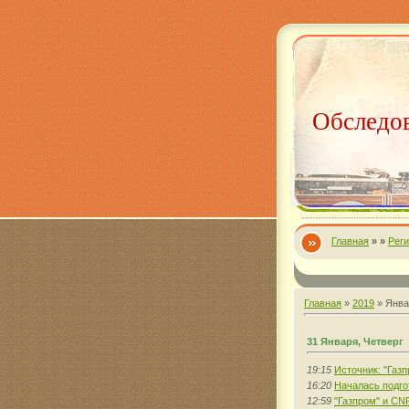
Обследов
Главная
»
»
Рег
Главная
»
2019
»
Янва
31 Января, Четверг
19:15
Источник: "Газ
16:20
Началась подго
12:59
"Газпром" и CN