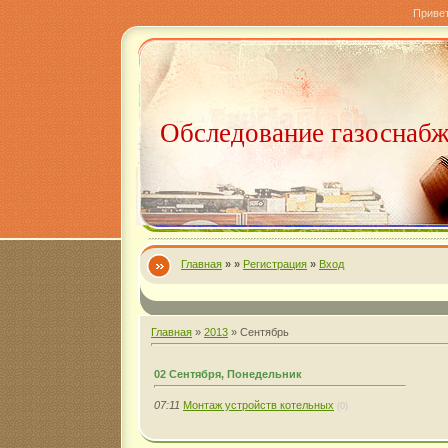
Приве
Обследование газоснаб
Главная
»
»
Регистрация
»
Вход
Главная
»
2013
»
Сентябрь
02 Сентября, Понедельник
07:11
Монтаж устройств котельных
(0)