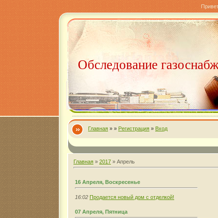
Приве
Обследование газоснаб
Главная
»
»
Регистрация
»
Вход
Главная
»
2017
»
Апрель
16 Апреля, Воскресенье
16:02
Продается новый дом с отделкой!
07 Апреля, Пятница