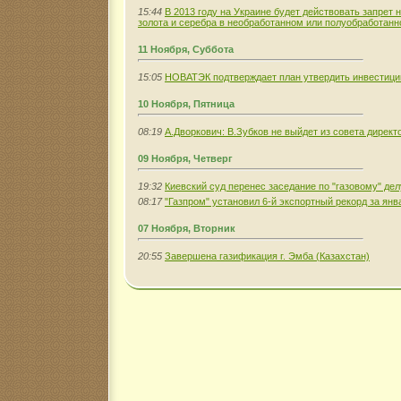
15:44
В 2013 году на Украине будет действовать запрет 
золота и серебра в необработанном или полуобработанн
11 Ноября, Суббота
15:05
НОВАТЭК подтверждает план утвердить инвестиции
10 Ноября, Пятница
08:19
А.Дворкович: В.Зубков не выйдет из совета директ
09 Ноября, Четверг
19:32
Киевский суд перенес заседание по "газовому" де
08:17
"Газпром" установил 6-й экспортный рекорд за янв
07 Ноября, Вторник
20:55
Завершена газификация г. Эмба (Казахстан)