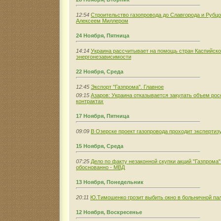
12:54
Строительство газопровода до Славгорода и Рубцо
Алексеем Миллером
24 Ноября, Пятница
14:14
Украина рассчитывает на помощь стран Каспийско
энергонезависимости
22 Ноября, Среда
12:45
Экспорт "Газпрома". Главное
09:15
Азаров: Украина отказывается закупать объем рос
контрактах
17 Ноября, Пятница
09:09
В Озерске проект газопровода проходит экспертиз
15 Ноября, Среда
07:25
Дело по факту незаконной скупки акций "Газпрома"
обоснованно - МВД
13 Ноября, Понедельник
20:11
Ю.Тимошенко грозит выбить окно в больничной па
12 Ноября, Воскресенье