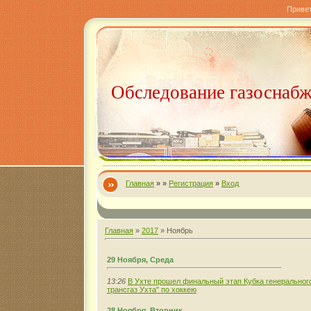
Приве
Обследование газоснаб
Главная
»
»
Регистрация
»
Вход
Главная
»
2017
»
Ноябрь
29 Ноября, Среда
13:26
В Ухте прошел финальный этап Кубка генеральног
трансгаз Ухта" по хоккею
28 Ноября, Вторник