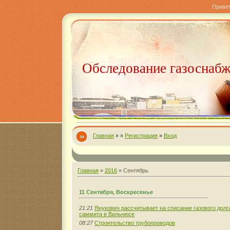
Приве
Обследование газоснаб
Главная
»
»
Регистрация
»
Вход
Главная
»
2016
»
Сентябрь
11 Сентября, Воскресенье
21:21
Янукович рассчитывает на списание газового долг
саммита в Вильнюсе
08:27
Строительство трубопроводов