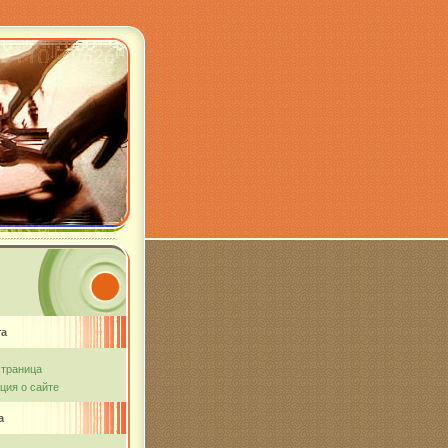
та
страница
ия о сайте
а