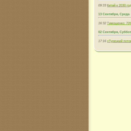
09:33
Китай к 2030 го
13 Сентября, Среда
16:32
Тимошенко: 70
02 Сентября, Суббо
17:16
«Турецкий пото