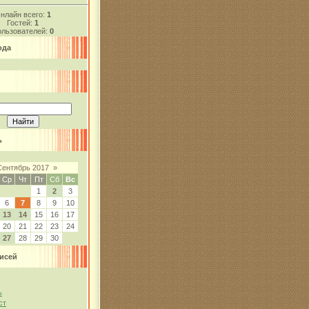
нлайн всего:
1
Гостей:
1
льзователей:
0
ода
ь
Сентябрь 2017
»
Ср
Чт
Пт
Сб
Вс
1
2
3
6
7
8
9
10
13
14
15
16
17
20
21
22
23
24
27
28
29
30
исей
ь
ст