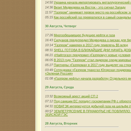
14:50
Украина начала импортировать металлургический к
14:36
Визит Медведева на Восток - это сигнал Западу
11:57
"Газпром" занимает первое место на российском 
05:15
Как российский газ превратился в самый скандаль
30 Августа, Четверг
17:26
Многообещающее будущее нефти и газа
16:43
Силуанов предупредил Медведева о рисках для бю
10:14
"Газпром" намерен в 2017 году привлечь $5 млрд
08:31
SHELL ГОТОВА В БЛИЖАЙШИЕ ДНИ НАЧАТЬ ДОБ
06:21
«Нафтогаз» предложил «Газпрому» новые условия
06:05
В 2013 году "Газпром" стал лидером среди мировы
05:27
Партнеры «Газпрома» в 2017 году выделят на стро
03:49
Сотрудники «Газпром трансгаз Югорска» поддерж
«Зеленая Россия»
01:08
«Газпром нефть» начала разработку Отдельного 
29 Августа, Среда
13:32
Возможный арест акций СП 2
07:12
Под санкции ЕС попадут госкомпании РФ с оборото
04:31
НОВАТЭК интересуется добычей газа на шельфе 
00:57
ЗЕМЛЕТРЯСЕНИЕ В ПРИАМУРЬЕ НЕ ПОВЛИЯЛО 
ЗЕЙСКОЙ ГЭС
28 Августа, Вторник