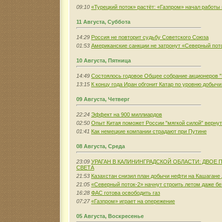
09:10
«Турецкий поток» растёт: «Газпром» начал работы
11 Августа, Суббота
14:29
Россия не повторит судьбу Советского Союза
01:53
Американские санкции не затронут «Северный пот
10 Августа, Пятница
14:49
Состоялось годовое Общее собрание акционеров "
13:15
К концу года Иран обгонит Катар по уровню добыч
09 Августа, Четверг
22:24
Эффект на 900 миллиардов
02:50
Опыт Китая поможет России "мягкой силой" верну
01:41
Как немецкие компании страдают при Путине
08 Августа, Среда
23:09
УРАГАН В КАЛИНИНГРАДСКОЙ ОБЛАСТИ: ДВОЕ П
СВЕТА
21:53
Казахстан снизил план добычи нефти на Кашагане 
21:05
«Северный поток-2» начнут строить летом даже б
16:28
ФАС готова освободить газ
07:27
«Газпром» играет на опережение
05 Августа, Воскресенье