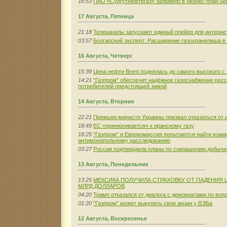
16:53
ПАО «Сургутнефтегаз» заложило в бизнес-план це
17 Августа, Пятница
21:18
Телеканалы запускают единый плейер для интерне
03:57
Болгарский эксперт: Расширение газохранилища 
16 Августа, Четверг
15:39
Цена нефти Brent поднялась до самого высокого с 
14:21
"Газпром" обеспечит надёжное газоснабжение рос
потребителей предстоящей зимой
14 Августа, Вторник
22:21
Премьер-министр Украины призвал отказаться от и
18:49
ЕС «принюхивается» к иранскому газу
18:25
"Газпром" и Еврокомиссия попытаются найти взаи
антимонопольному расследованию
03:27
Россия подтвердила планы по сокращению добычи
13 Августа, Понедельник
13:25
МЕКСИКА ПОЛУЧИЛА СТРАХОВКУ ОТ ПАДЕНИЯ ЦЕ
МЛРД ДОЛЛАРОВ
04:20
Трамп отказался от диалога с демократами по воп
01:20
"Газпром" может выкупить свои акции у ВЭБа
12 Августа, Воскресенье