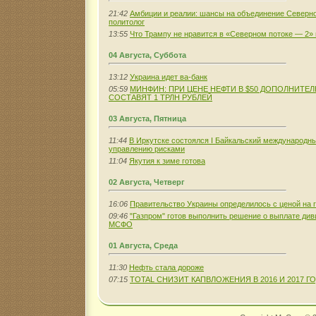
21:42
Амбиции и реалии: шансы на объединение Северн
политолог
13:55
Что Трампу не нравится в «Северном потоке — 2» 
04 Августа, Суббота
13:12
Украина идет ва-банк
05:59
МИНФИН: ПРИ ЦЕНЕ НЕФТИ В $50 ДОПОЛНИТ
СОСТАВЯТ 1 ТРЛН РУБЛЕЙ
03 Августа, Пятница
11:44
В Иркутске состоялся I Байкальский международн
управлению рисками
11:04
Якутия к зиме готова
02 Августа, Четверг
16:06
Правительство Украины определилось с ценой на г
09:46
"Газпром" готов выполнить решение о выплате див
МСФО
01 Августа, Среда
11:30
Нефть стала дороже
07:15
TOTAL СНИЗИТ КАПВЛОЖЕНИЯ В 2016 И 2017 Г