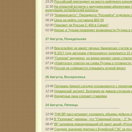
23:25
Российский претендент на место нефтяного корол
11:30
На открытой встрече с мичуринскими абонентами т
волнующие потребителей вопросы
07:15
"Коммерсантъ": Президента "Роснефти" отделили 
06:24
Цена на нефть составила $50,09
02:00
Поможет ли России С-400 в Сирии?
01:09
Кризис в Турции проверяет возможности Путина в 
27 Августа, Понедельник
21:18
Вексельберг не имеет личных банковских счетов н
18:09
В 2017 году автопарк «Читаэнерго» пополнится 22
18:03
"Газпром" медленно, но верно меняет свою страте
07:14
«Нафтогаз» ответил на слова Путина о готовности 
05:33
Россия не собирается открывать второй фронт
26 Августа, Воскресенье
23:49
Патриарх Кирилл сегодня познакомится с проекто
12:18
Украинский эксперт: Болгария не давала согласия 
10:46
Кредитные окна хлопают ставнями
24 Августа, Пятница
12:06
ТНК-ВР рассчитывает сохранить объемы добычи 
11:54
В "Газпроме" уверены, что "Северный поток – 2" б
08:47
BP заложила принадлежащий ей пакет акций «Рос
02:08
Среднее значение притока к Бурейской ГЭС за пос