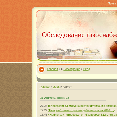
Приве
Обследование газоснаб
Главная
»
»
Регистрация
»
Вход
Главная
»
2018
»
Август
31 Августа, Пятница
21:36
BP потратит $1 млрд на реструктуризацию бизнеса
17:22
"Газпром" снизил прогноз добычи газа на 2016 год
16:46
«Нафтогаз» потребовал от «Газпрома» $12 млрд з