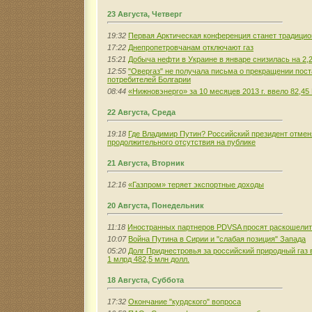
23 Августа, Четверг
19:32
Первая Арктическая конференция станет традици
17:22
Днепропетровчанам отключают газ
15:21
Добыча нефти в Украине в январе снизилась на 2,
12:55
"Овергаз" не получала письма о прекращении пост
потребителей Болгарии
08:44
«Нижновэнерго» за 10 месяцев 2013 г. ввело 82,
22 Августа, Среда
19:18
Где Владимир Путин? Российский президент отмен
продолжительного отсутствия на публике
21 Августа, Вторник
12:16
«Газпром» теряет экспортные доходы
20 Августа, Понедельник
11:18
Иностранных партнеров PDVSA просят раскошелит
10:07
Война Путина в Сирии и "слабая позиция" Запада
05:20
Долг Приднестровья за российский природный газ в
1 млрд 482,5 млн долл.
18 Августа, Суббота
17:32
Окончание "курдского" вопроса