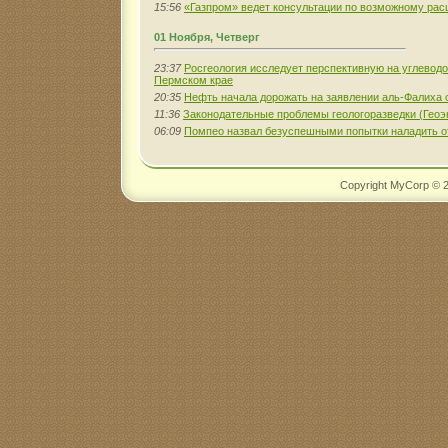
15:56
«Газпром» ведет консультации по возможному ра
01 Ноября, Четверг
23:37
Росгеология исследует перспективную на углево
Пермском крае
20:35
Нефть начала дорожать на заявлении аль-Фалиха 
11:36
Законодательные проблемы геологоразведки (Геоэ
06:09
Помпео назвал безуспешными попытки наладить 
Copyright MyCorp © 