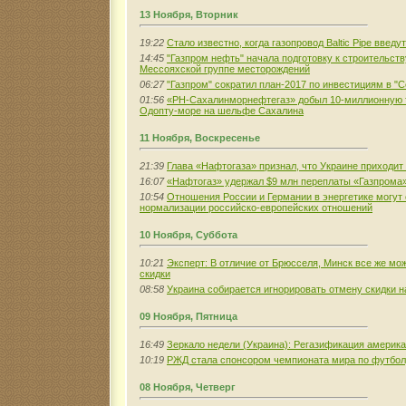
13 Ноября, Вторник
19:22
Стало известно, когда газопровод Baltic Pipe введу
14:45
"Газпром нефть" начала подготовку к строительст
Мессояхской группе месторождений
06:27
"Газпром" сократил план-2017 по инвестициям в "С
01:56
«РН-Сахалинморнефтегаз» добыл 10-миллионную 
Одопту-море на шельфе Сахалина
11 Ноября, Воскресенье
21:39
Глава «Нафтогаза» признал, что Украине приходит
16:07
«Нафтогаз» удержал $9 млн переплаты «Газпрома»
10:54
Отношения России и Германии в энергетике могут 
нормализации российско-европейских отношений
10 Ноября, Суббота
10:21
Эксперт: В отличие от Брюсселя, Минск все же мо
скидки
08:58
Украина собирается игнорировать отмену скидки на
09 Ноября, Пятница
16:49
Зеркало недели (Украина): Регазификация америк
10:19
РЖД стала спонсором чемпионата мира по футбо
08 Ноября, Четверг