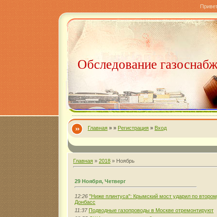
Приве
Обследование газоснаб
Главная
»
»
Регистрация
»
Вход
Главная
»
2018
»
Ноябрь
29 Ноября, Четверг
12:26
"Ниже плинтуса": Крымский мост ударил по второ
Донбасс
11:37
Подводные газопроводы в Москве отремонтируют