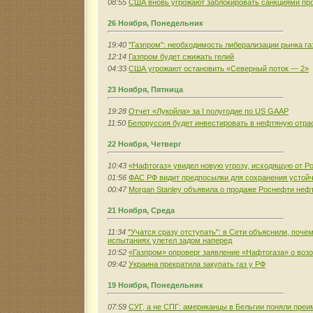
08:55
США вновь угрожают заблокировать санкциями про
26 Ноября, Понедельник
19:40
"Газпром": необходимость либерализации рынка га
12:14
Газпром будет сжижать гелий
04:33
США угрожают остановить «Северный поток — 2»
23 Ноября, Пятница
19:28
Отчет «Лукойла» за I полугодие по US GAAP
11:50
Белоруссия будет инвестировать в нефтяную отра
22 Ноября, Четверг
10:43
«Нафтогаз» увидел новую угрозу, исходящую от Р
01:56
ФАС РФ видит предпосылки для сохранения устойч
00:47
Morgan Stanley объявила о продаже Роснефти неф
21 Ноября, Среда
11:34
"Учатся сразу отступать": в Сети объяснили, поче
испытаниях улетел задом наперед
10:52
«Газпром» опроверг заявление «Нафтогаза» о воз
09:42
Украина прекратила закупать газ у РФ
19 Ноября, Понедельник
07:59
СУГ, а не СПГ: американцы в Бельгии поняли преи