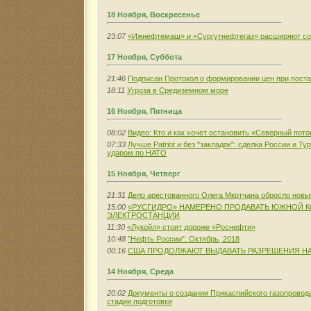
18 Ноября, Воскресенье
23:07
«Ижнефтемаш» и «Сургутнефтегаз» расширяют со
17 Ноября, Суббота
21:46
Подписан Протокол о формировании цен при постав
18:11
Угроза в Средиземном море
16 Ноября, Пятница
08:02
Видео: Кто и как хочет остановить «Северный пото
07:33
Лучше Patriot и без "закладок": сделка России и Т
ударом по НАТО
15 Ноября, Четверг
21:31
Дело арестованного Олега Мкртчана обросло нов
15:00
«РУСГИДРО» НАМЕРЕНО ПРОДАВАТЬ ЮЖНОЙ 
ЭЛЕКТРОСТАНЦИИ
11:30
«Лукойл» стоит дороже «Роснефти»
10:48
"Нефть России". Октябрь, 2018
00:16
США ПРОДОЛЖАЮТ ВЫДАВАТЬ РАЗРЕШЕНИЯ НА
14 Ноября, Среда
20:02
Документы о создании Прикаспийского газопрово
стадии подготовки