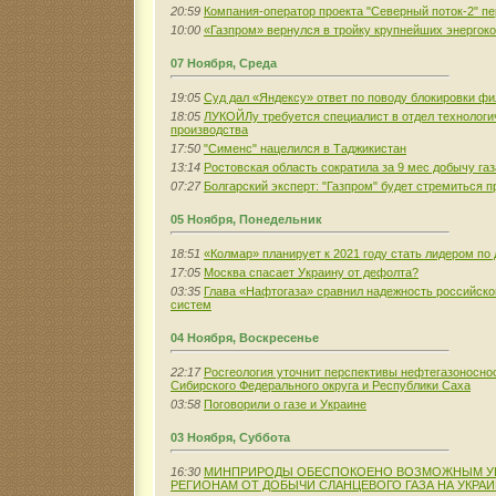
20:59
Компания-оператор проекта "Северный поток-2" пе
10:00
«Газпром» вернулся в тройку крупнейших энергок
07 Ноября, Среда
19:05
Суд дал «Яндексу» ответ по поводу блокировки фи
18:05
ЛУКОЙЛу требуется специалист в отдел технологи
производства
17:50
"Сименс" нацелился в Таджикистан
13:14
Ростовская область сократила за 9 мес добычу газ
07:27
Болгарский эксперт: "Газпром" будет стремиться п
05 Ноября, Понедельник
18:51
«Колмар» планирует к 2021 году стать лидером по
17:05
Москва спасает Украину от дефолта?
03:35
Глава «Нафтогаза» сравнил надежность российско
систем
04 Ноября, Воскресенье
22:17
Росгеология уточнит перспективы нефтегазоносно
Сибирского Федерального округа и Республики Саха
03:58
Поговорили о газе и Украине
03 Ноября, Суббота
16:30
МИНПРИРОДЫ ОБЕСПОКОЕНО ВОЗМОЖНЫМ У
РЕГИОНАМ ОТ ДОБЫЧИ СЛАНЦЕВОГО ГАЗА НА УКРА