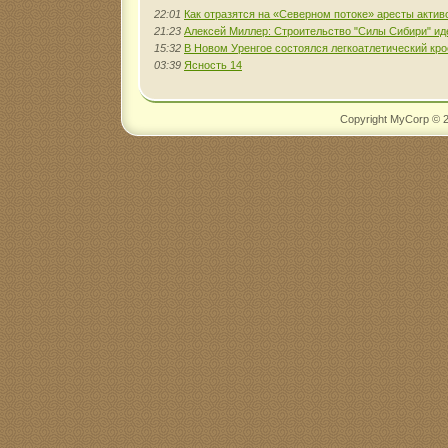
22:01
Как отразятся на «Северном потоке» аресты акти
21:23
Алексей Миллер: Строительство "Силы Сибири" ид
15:32
В Новом Уренгое состоялся легкоатлетический к
03:39
Ясность 14
Copyright MyCorp © 