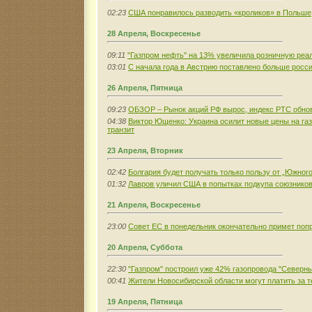
02:23
США понравилось разводить «кроликов» в Польше
28 Апреля, Воскресенье
09:11
"Газпром нефть" на 13% увеличила розничную реа
03:01
С начала года в Австрию поставлено больше россий
26 Апреля, Пятница
09:23
ОБЗОР – Рынок акций РФ вырос, индекс РТС обно
04:38
Виктор Ющенко: Украина осилит новые цены на газ
транзит
23 Апреля, Вторник
02:42
Болгария будет получать только пользу от „Южного
01:32
Лавров уличил США в попытках подкупа союзников
21 Апреля, Воскресенье
23:00
Совет ЕС в понедельник окончательно примет попр
20 Апреля, Суббота
22:30
"Газпром" построил уже 42% газопровода "Северны
00:41
Жители Новосибирской области могут платить за т
19 Апреля, Пятница