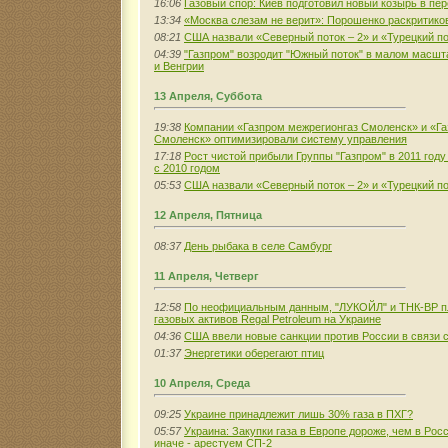
16:06
Газовый спор: Киев подготовил новый козырь в пе
13:34
«Москва слезам не верит»: Порошенко раскритико
08:21
США назвали «Северный поток – 2» и «Турецкий по
04:39
"Газпром" возродит "Южный поток" в малом масшт
и Венгрии
13 Апреля, Суббота
19:38
Компании «Газпром межрегионгаз Смоленск» и «Га
Смоленск» оптимизировали систему управления
17:18
Рост чистой прибыли Группы "Газпром" в 2011 год
с 2010 годом
05:53
США назвали «Северный поток – 2» и «Турецкий по
12 Апреля, Пятница
08:37
День рыбака в селе Самбург
11 Апреля, Четверг
12:58
По неофициальным данным, "ЛУКОЙЛ" и ТНК-ВР п
газовых активов Regal Petroleum на Украине
04:36
США ввели новые санкции против России в связи с
01:37
Энергетики оберегают птиц
10 Апреля, Среда
09:25
Украине принадлежит лишь 30% газа в ПХГ?
05:57
Украина: Закупки газа в Европе дороже, чем в Росс
иначе - арестуем СП-2