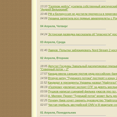
13:10
"Газпром нефть" усилила собственный арктически
"Андрей Вилькицкий"
10:46
РФ и Белоруссия не достигли прогресса в перегов
04:09
Украина запретила все прямые авиаперелеты с Ро
04 Апреля, Четверг
04:24
Эстонская разведка рассказала об "опасности" ро
03 Апреля, Среда
01:40
Лавров: Попытки заблокировать Nord Stream 2 нос
02 Апреля, Вторник
18:05
Депутат Госдумы Завальный раскритиковал призы
"Северный поток – 2"
17:57
Канада ввела санкции против ряда российских бан
14:59
Вторую нитку "Турецкого потока" построят к концу 
11:52
Кандидат в президенты Украины назвал "Нафтогаз"
06:19
«Газпром» увеличил экспорт СПГ за девять месяц
03:59
Пушков написал сценарий фильма ужасов про газ 
03:13
А. Миллер: Проект "Турецкий поток" может быть ре
02:25
Почему Киев хочет сменить руководство "Нафтога
02:07
Чистая прибыль австрийской OMV в III квартале с
01 Апреля, Понедельник