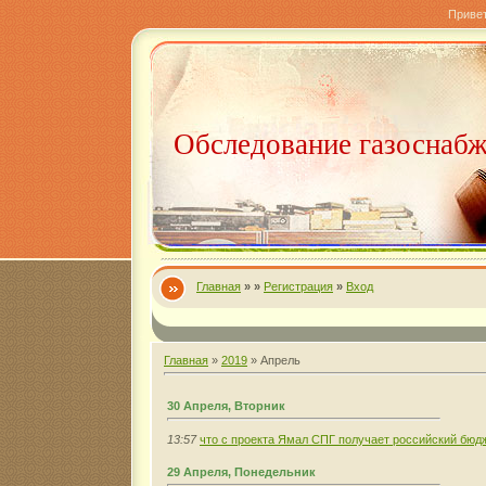
Приве
Обследование газоснаб
Главная
»
»
Регистрация
»
Вход
Главная
»
2019
»
Апрель
30 Апреля, Вторник
13:57
что с проекта Ямал СПГ получает российский бюд
29 Апреля, Понедельник