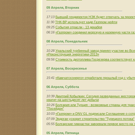
09 Апреля, Вторник
17:13
Бывший гендиректор НЭК будет отвечать за проек
11:30
ТНК-ВР использует кадр Газпром нефти
09:25
События отрасли - 13 декабря
06:16
«Газпром» соединил морскую и наземную части га
08 Апреля, Понедельник
10:28
Уральский турбинный завод принял участие во Вс
«Реконструкция энергетики-2013»
09:56
Стоимость дизтоплива Госрезерва соответствует 
07 Апреля, Воскресенье
15:41
«Камчатскэнерго» отработало прошлый год с убытк
06 Апреля, Суббота
10:39
Дмитрий Кобылкин: Сегодня разведанных местор
хватит на шестьдесят лет добычи
10:26
Болгария или Турция - возможные страны для тран
''Посейдон''
10:03
«Газпром» и DNV GL подписали Соглашение о сот
07:09
Эрдоган ускорит строительство "Турецкого потока"
05:55
Болгарские гимнастки завоевали первое место на 
05 Апреля, Пятница