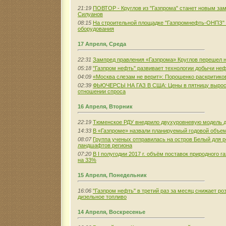
21:19
ПОВТОР - Круглов из "Газпрома" станет новым за
Силуанов
08:15
На строительной площадке "Газпромнефть-ОНПЗ" 
оборудования
17 Апреля, Среда
22:31
Зампред правления «Газпрома» Круглов перешел н
05:18
"Газпром нефть" развивает технологии добычи неф
04:09
«Москва слезам не верит»: Порошенко раскритико
02:39
ФЬЮЧЕРСЫ НА ГАЗ В США: Цены в пятницу выросл
отношении спроса
16 Апреля, Вторник
22:19
Тюменское РДУ внедрило двухуровневую модель 
14:33
В «Газпроме» назвали планируемый годовой объем
08:07
Группа ученых отправилась на остров Белый для р
ландшафтов региона
07:20
В I полугодии 2017 г. объём поставок природного 
на 33%
15 Апреля, Понедельник
16:06
"Газпром нефть" в третий раз за месяц снижает р
дизельное топливо
14 Апреля, Воскресенье