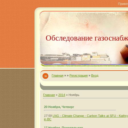
Приве
Обследование газоснаб
Главная
»
»
Регистрация
»
Вход
Главная
»
2014
»
Ноябрь
20 Ноября, Четверг
17:59
LNG - Climate Change - Carbon Talks at SFU - Kathryn
in BC
17 Ноября, Понедельник