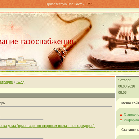
Приветствую Вас
Гость
|
RSS
ание газоснабжения
Четверг
истрация
»
Вход
06.08.2026
08:03
брь
Меню сай
Главная 
а
Информац
овка дома (ориентация по сторонам света + нет коридоров)
Статистик