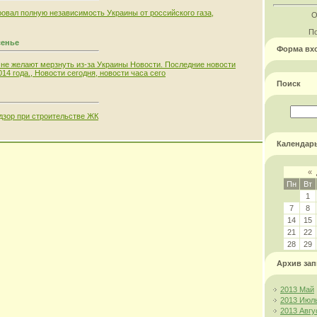
овал полную независимость Украины от российского газа,
О
По
сенье
Форма вх
 не желают мерзнуть из-за Украины Новости. Последние новости
14 года., Новости сегодня, новости часа сего
Поиск
дзор при строительстве ЖК
Календар
«
Пн
Вт
1
7
8
14
15
21
22
28
29
Архив зап
2013 Май
2013 Июл
2013 Авгу