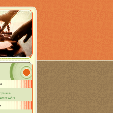
та
страница
ия о сайте
а