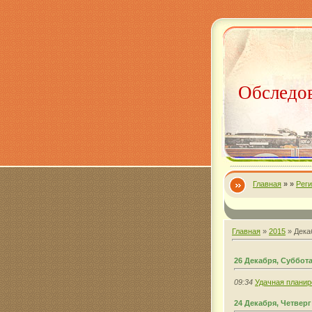
Обследов
Главная
»
»
Рег
Главная
»
2015
»
Дека
26 Декабря, Суббот
09:34
Удачная планир
24 Декабря, Четверг