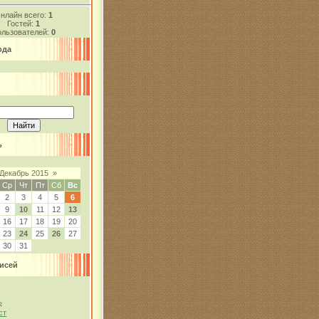
нлайн всего:
1
Гостей:
1
льзователей:
0
ода
ь
Декабрь 2015
»
Ср
Чт
Пт
Сб
Вс
2
3
4
5
6
9
10
11
12
13
16
17
18
19
20
23
24
25
26
27
30
31
исей
ь
ст