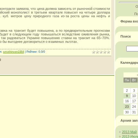
О
контракте заявила, что цена должна зависеть от рыночной стоимости
ийский монополист в третьем квартале повысил на четыре доллара
По
. куб. метров цену природного газа из-за роста цены на нефть и
Форма вх
ставка на транзит будет повышена, а по предварительным прогнозам
 будет в следующем году повышаться вследствие оживления рынка,
Поиск
и так радоваться Украине повышению ставки на транзит на 65–70%.
о бы выгоднее договориться о взаимных льготах.
л
:
smothinven1984
|
Рейтинг
:
0.0
/
0
0
Календар
Пн
Вт
2
3
9
10
16
17
23
24
30
31
Архив зап
2013 Май
2013 Июл