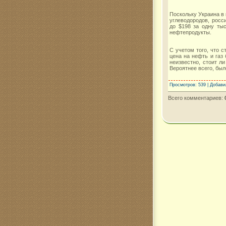
Поскольку Украина в 
углеводородов, росс
до $198 за одну тыс
нефтепродукты.
С учетом того, что 
цена на нефть и газ
неизвестно, стоит л
Вероятнее всего, был
Просмотров
: 539 |
Добави
Всего комментариев
: