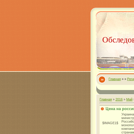
Обследов
Главная
»
»
Рег
Главная
»
2016
»
Май
Цена на росси
Украин
минист
Россий
$IMAGE1$
монопол
компан
странам