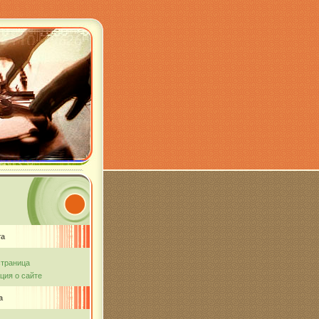
та
страница
ия о сайте
а