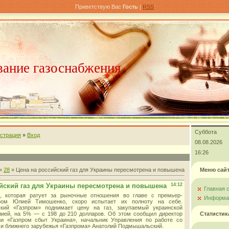
Приветствую Вас
Гость
|
RSS
ание газоснабжения
Суббота
истрация
»
Вход
08.08.2026
16:26
»
28
» Цена на российский газ для Украины пересмотрена и повышена
Меню сай
йский газ для Украины пересмотрена и повышена
14:12
Главная 
а, которая ратует за рыночные отношения во главе с премьер-
Информац
ром Юлией Тимошенко, скоро испытает их полноту на себе.
ский «Газпром» поднимает цену на газ, закупаемый украинской
ией, на 5% — с 198 до 210 долларов. Об этом сообщил директор
Статистик
ии «Газпром сбыт Украина», начальник Управления по работе со
и ближнего зарубежья «Газпрома» Анатолий Подмышальский.