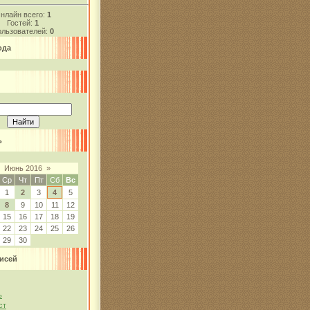
нлайн всего:
1
Гостей:
1
льзователей:
0
ода
ь
Июнь 2016
»
Ср
Чт
Пт
Сб
Вс
1
2
3
4
5
8
9
10
11
12
15
16
17
18
19
22
23
24
25
26
29
30
исей
ь
ст