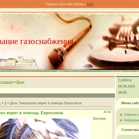
Приветствую Вас
Гость
|
RSS
ание газоснабжения
Суббота
истрация
»
Вход
08.08.2026
09:06
ь
»
4
» Дочь Тимошенко верит в помощь Евросоюза
Меню сай
ко верит в помощь Евросоюза
23:34
Главная 
Евгения
Информац
Статистик