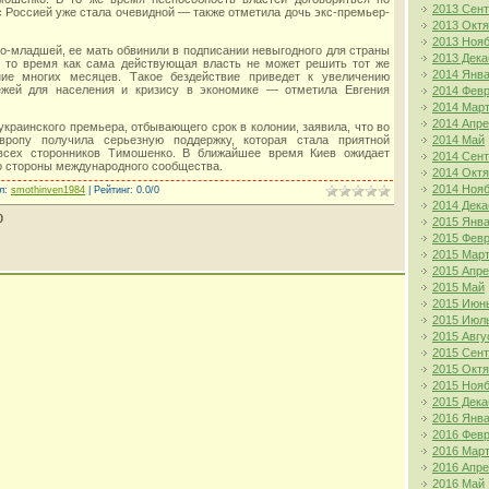
2013 Сен
с Россией уже стала очевидной — также отметила дочь экс-премьер-
2013 Окт
2013 Ноя
-младшей, ее мать обвинили в подписании невыгодного для страны
2013 Дека
 в то время как сама действующая власть не может решить тот же
2014 Янв
ие многих месяцев. Такое бездействие приведет к увеличению
жей для населения и кризису в экономике — отметила Евгения
2014 Фев
2014 Мар
2014 Апр
краинского премьера, отбывающего срок в колонии, заявила, что во
2014 Май
вропу получила серьезную поддержку, которая стала приятной
всех сторонников Тимошенко. В ближайшее время Киев ожидает
2014 Сен
о стороны международного сообщества.
2014 Окт
2014 Ноя
л
:
smothinven1984
|
Рейтинг
:
0.0
/
0
2014 Дека
0
2015 Янв
2015 Фев
2015 Мар
2015 Апр
2015 Май
2015 Июн
2015 Июл
2015 Авгу
2015 Сен
2015 Окт
2015 Ноя
2015 Дека
2016 Янв
2016 Фев
2016 Мар
2016 Апр
2016 Май