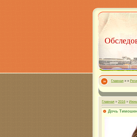
Обследов
Главная
»
»
Рег
Главная
»
2016
»
Июн
Дочь Тимошен