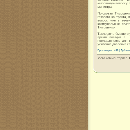
«газовому» вопросу 
министра.
По словам Тимошенко
газового контракта,
вопрос уже в течен
коммунальных плате
Тимошенко.
Также дочь бывшего у
время поездки в Е
неожиданность для 
усиление давления с
Просмотров
: 498 |
Добави
Всего комментариев
: