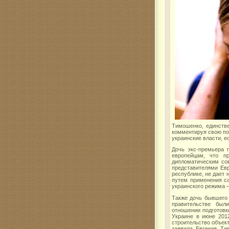
Тимошенко, единств
комментируя свою пое
украинские власти, 
Дочь экс-премьера 
европейцам, что п
дипломатическим со
представителями Ев
республике, не дает 
путем применения са
украинского режима 
Также дочь бывшего
правительстве был
отношении подготовк
Украине в июне 201
строительство объек
заявила Евгения Ти