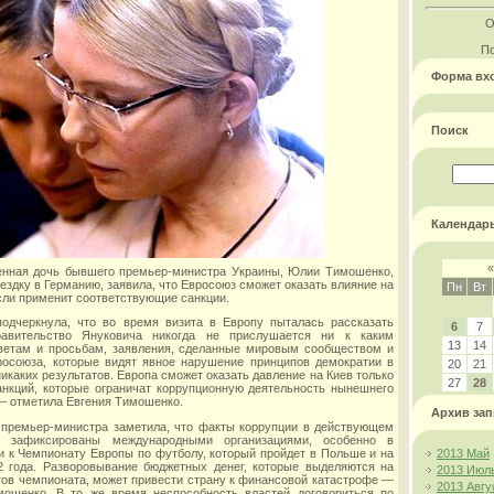
О
По
Форма вх
Поиск
Календар
«
енная дочь бывшего премьер-министра Украины, Юлии Тимошенко,
здку в Германию, заявила, что Евросоюз сможет оказать влияние на
Пн
Вт
если применит соответствующие санкции.
подчеркнула, что во время визита в Европу пыталась рассказать
6
7
равительство Януковича никогда не прислушается ни к каким
13
14
ветам и просьбам, заявления, сделанные мировым сообществом и
росоюза, которые видят явное нарушение принципов демократии в
20
21
никаких результатов. Европа сможет оказать давление на Киев только
27
28
нкций, которые ограничат коррупционную деятельность нынешнего
— отметила Евгения Тимошенко.
Архив зап
 премьер-министра заметила, что факты коррупции в действующем
и зафиксированы международными организациями, особенно в
и к Чемпионату Европы по футболу, который пройдет в Польше и на
2013 Май
2 года. Разворовывание бюджетных денег, которые выделяются на
2013 Июл
тов чемпионата, может привести страну к финансовой катастрофе —
2013 Авгу
мошенко. В то же время неспособность властей договориться по