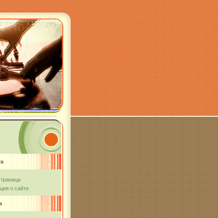
та
страница
ия о сайте
а