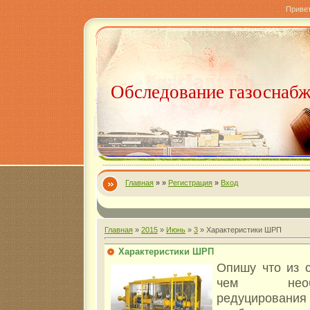
Приве
Обследование газоснаб
Главная
»
»
Регистрация
»
Вход
Главная
»
2015
»
Июнь
»
3
» Характеристики ШРП
Характеристики ШРП
Опишу что из 
чем необ
редуцирования