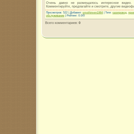
Очень давно не размещалось интересное видео. 
Комментируйте, предлагайте и смотрите, другие видеоф
Просмотров
: 522 |
Добавил
:
smothinven1984
|
Теги
:
газопровод
,
про
обслуживание
|
Рейтинг
:
0.0
/
0
Всего комментариев
:
0