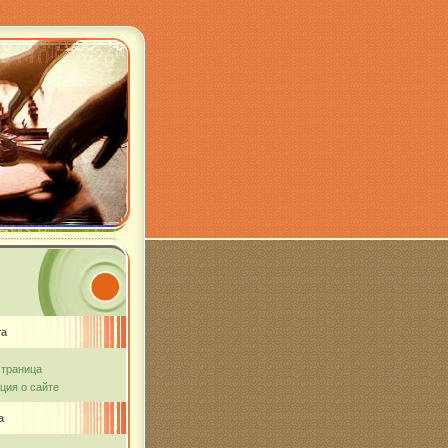
та
страница
ия о сайте
а