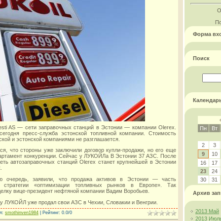
О
По
Форма вх
Поиск
Календар
Eesti AS — сети заправочных станций в Эстонии — компании Olerex.
Пн
Вт
егодня пресс-служба эстонской топливной компании. Стоимость
ской и эстонской компаниями не разглашается.
2
3
ся, что стороны уже заключили договор купли-продажи, но его еще
9
10
артамент конкуренции. Сейчас у ЛУКОЙЛа В Эстонии 37 АЗС. После
еть автозаправочных станций Olerex станет крупнейшей в Эстонии
16
17
.
23
24
 очередь, заявили, что продажа активов в Эстонии — часть
30
31
 стратегии «оптимизации топливных рынков в Европе». Так
елку вице-президент нефтяной компании Вадим Воробьев.
Архив зап
ду ЛУКОЙЛ уже продал свои АЗС в Чехии, Словакии и Венгрии.
2013 Май
л
:
smothinven1984
|
Рейтинг
:
0.0
/
0
2013 Июл