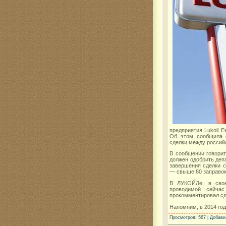
предприятия Lukoil 
Об этом сообщила с
сделки между россий
В сообщении говорит
должен одобрить деп
завершения сделки с
— свыше 80 заправок
В ЛУКОЙЛе, в свою
проводимой сейчас
прокомментировал сд
Напомним, в 2014 го
Просмотров
: 567 |
Добави