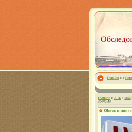
Обследов
Главная
»
»
Рег
Главная
»
2016
»
Май
ЛУКОЙЛ
Olerex станет