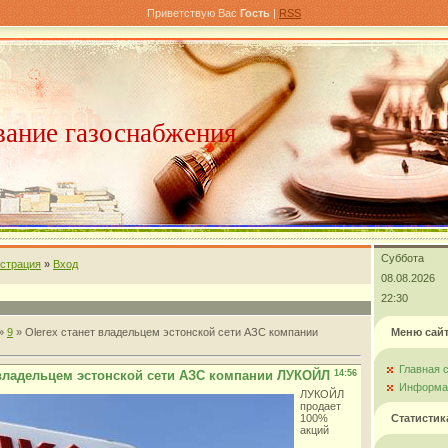
Приветствую Вас
Гость
|
RSS
ание газоснабжения
Суббота
истрация
»
Вход
08.08.2026
22:30
»
9
» Olerex станет владельцем эстонской сети АЗС компании
Меню сай
Главная 
 владельцем эстонской сети АЗС компании ЛУКОЙЛ
14:56
Информац
ЛУКОЙЛ
продает
100%
Статистик
акций