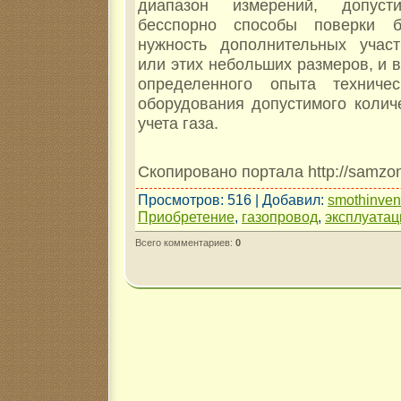
диапазон измерений, допуст
бесспорно способы поверки 
нужность дополнительных участ
или этих небольших размеров, и 
определенного опыта техничес
оборудования допустимого колич
учета газа.
Скопировано портала http://samz
Просмотров
: 516 |
Добавил
:
smothinve
Приобретение
,
газопровод
,
эксплуата
Всего комментариев
:
0