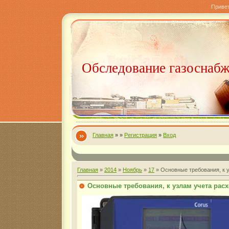
Приве
Обследование газоснаб
Главная
»
»
Регистрация
»
Вход
Главная
»
2014
»
Ноябрь
»
17
» Основные требования, к у
Основные требования, к узлам учета расх