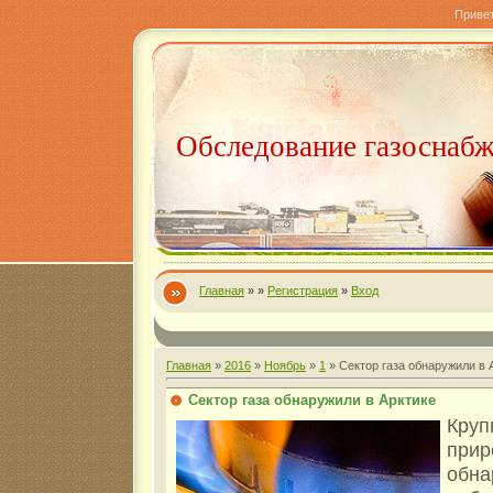
Приве
Обследование газоснаб
Главная
»
»
Регистрация
»
Вход
Главная
»
2016
»
Ноябрь
»
1
» Сектор газа обнаружили в 
Сектор газа обнаружили в Арктике
Круп
пр
обна