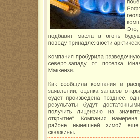
по
Боф
геол
ком
Это
подбавит масла в огонь буду
поводу принадлежности арктическ
Компания пробурила разведочную 
северо-западу от поселка Ина
Маккензи.
Как сообщила компания в расп
заявлении, оценка запасов откр
будет произведена позднее, одн
результаты будут достаточным
получить лицензию на значит
открытие". Компания намерена
районе нынешней зимой еще
скважины.