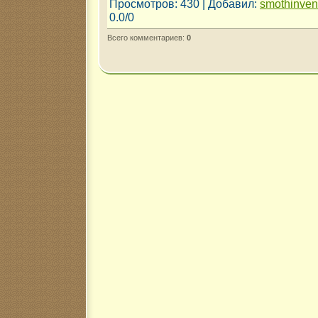
Просмотров
: 430 |
Добавил
:
smothinve
0.0
/
0
Всего комментариев
:
0