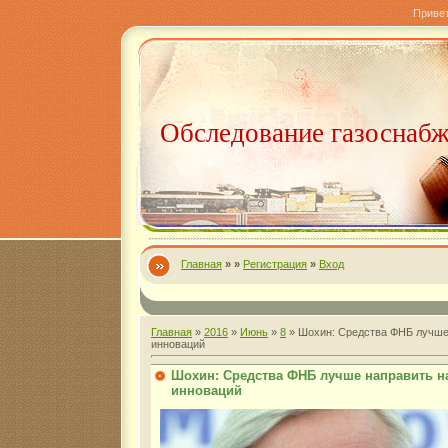
Приве
Обследование газоснаб
Главная
»
»
Регистрация
»
Вход
Главная
»
2016
»
Июнь
»
8
» Шохин: Средства ФНБ лучше
инноваций
Шохин: Средства ФНБ лучше направить н
инноваций