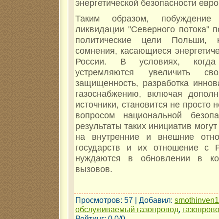
энергетической безопасности евро
Таким образом, побуждени
ликвидации "Северного потока" п
политические цели Польши, 
сомнения, касающиеся энергетиче
России. В условиях, когда
устремляются увеличить сво
защищенность, разработка иннов
газоснабжению, включая допол
источники, становится не просто 
вопросом национальной безопа
результаты таких инициатив могут
на внутренние и внешние отно
государств и их отношение с 
нуждаются в обновлении в кон
вызовов.
Просмотров
: 57 |
Добавил
:
smothinven
обслуживаемый газопровод
,
газопров
Рейтинг
:
0.0
/
0