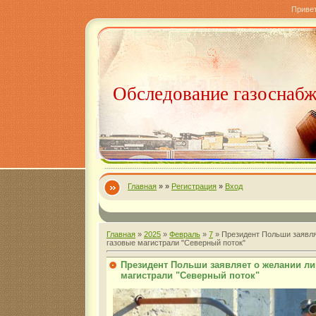
Приве
Обследование газоснаб
Главная
»
»
Регистрация
»
Вход
Главная
»
2025
»
Февраль
»
7
» Президент Польши заявля
газовые магистрали "Северный поток"
Президент Польши заявляет о желании л
магистрали "Северный поток"