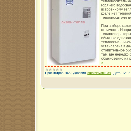
теплоноситель ка
горячего водосна
встроенному теп
котле нет теплоо
теплоносителя дл
При выборе газов
стоимость. Напр
теплогенераторы 
обычные однокон
теплообменником.
установлена в дал
отопительное об
там, где нередко 
обыкновенно на 
»
Просмотров:
465
|
Добавил:
smothinven1984
|
Дата:
12.02