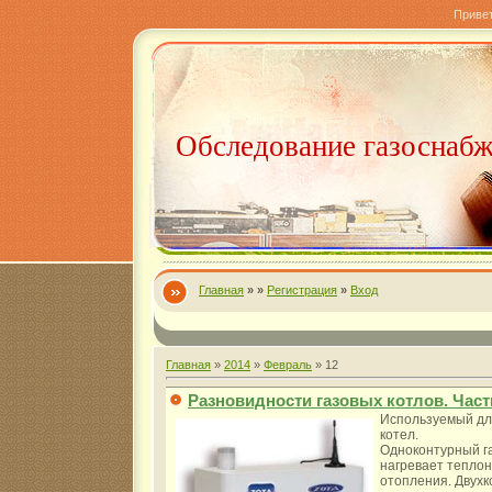
Приве
Обследование газоснаб
Главная
»
»
Регистрация
»
Вход
Главная
»
2014
»
Февраль
»
12
Разновидности газовых котлов. Часть
Используемый для
котел.
Одноконтурный г
нагревает теплон
отопления. Двухк