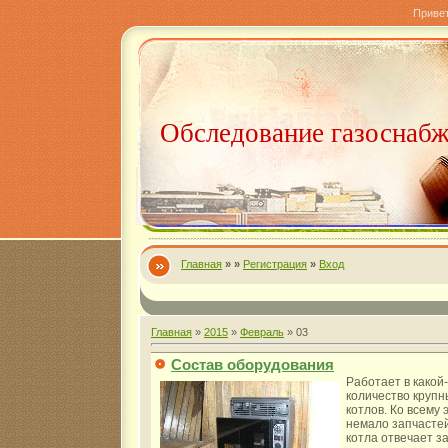
Приве
Обследование газоснаб
Главная
»
»
Регистрация
»
Вход
Главная
»
2015
»
Февраль
»
03
Состав оборудования
Работает в какой
количество крупн
котлов. Ко всему
немало запчастей
котла отвечает з