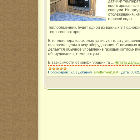
датчики темпера
вмонтированные 
снаружи. Их пре
отслеживания, к
горячей воды.
Теплообменник, будет одной из важных ЗП одноко
теплогенераторов.
В теплогенераторах эксплуатируют плату управлен
они размещены внизу оборудования. С помощью 
делается обычное управление газовым котлом- пу
оборудования, температура.
В зависимости от конфигурации га
...
Читать дальш
Просмотров:
505
|
Добавил:
smothinven1984
|
Дата:
03.02