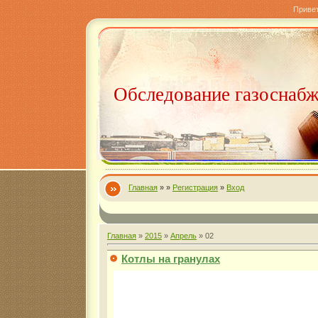
Приве
Обследование газоснаб
Главная
»
»
Регистрация
»
Вход
Главная
»
2015
»
Апрель
»
02
Котлы на гранулах