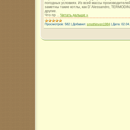
погодных условиях. Из всей массы производителей
заметны такие котлы, как D`Alessandro, TERMODINAM
другие.
Что пр
...
Читать дальше »
Просмотров:
582
|
Добавил:
smothinven1984
|
Дата:
02.04