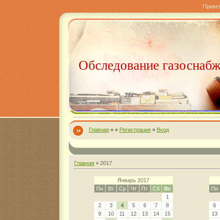
Приве
Обследование газоснаб
Главная
»
»
Регистрация
»
Вход
Главная
»
2017
Январь 2017
Пн
Вт
Ср
Чт
Пт
Сб
Вс
Пн
1
2
3
4
5
6
7
8
6
9
10
11
12
13
14
15
13