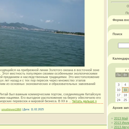
О
По
Форма вх
Поиск
Календар
ходящийся на прибрежной линии Золотого океана в восточной зоне
«
. Этот местность популярен своими особенными экологическими
Пн
Вт
й преданием и наследственным традициями. Это местоположение
ух лет назад и с тех пор пересек через множество этапов
дним из основных экономических и образовательных завоеваний
3
4
10
11
 Янтай был важным коммерческим портом, соединяющим Китайскую
17
18
ми нациями. Его выгодное расположение на берегу обеспечило его
24
25
морских перевозок и мировой бизнеса. В XX в
...
Читать дальше »
Архив зап
:
smothinven1984
|
Дата:
11.02.2025
2013 Май
2013 Июл
2013 Авгу