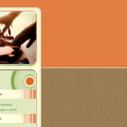
та
страница
ия о сайте
а