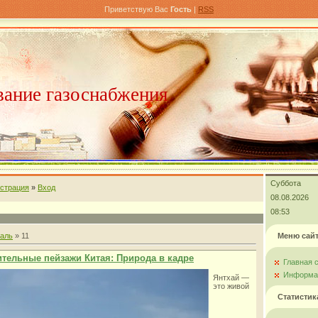
Приветствую Вас
Гость
|
RSS
ание газоснабжения
Суббота
истрация
»
Вход
08.08.2026
08:53
аль
»
11
Меню сай
ительные пейзажи Китая: Природа в кадре
Главная 
Информац
Янтхай —
это живой
Статистик