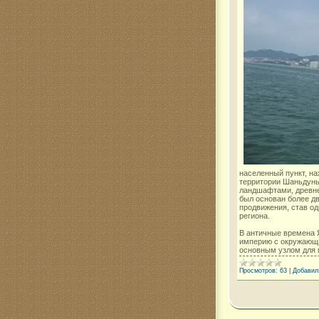
населенный пункт, на
территории Шаньдунь
ландшафтами, древне
был основан более дв
продвижения, став о
региона.
В античные времена
империю с окружающи
основным узлом для 
Просмотров:
63
|
Добавил