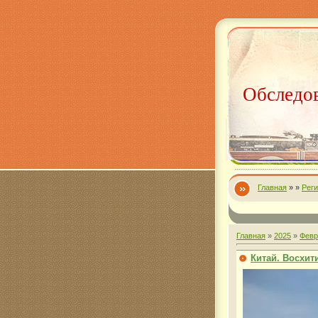
Обследов
Главная
»
»
Рег
Главная
»
2025
»
Февр
Китай. Восхит