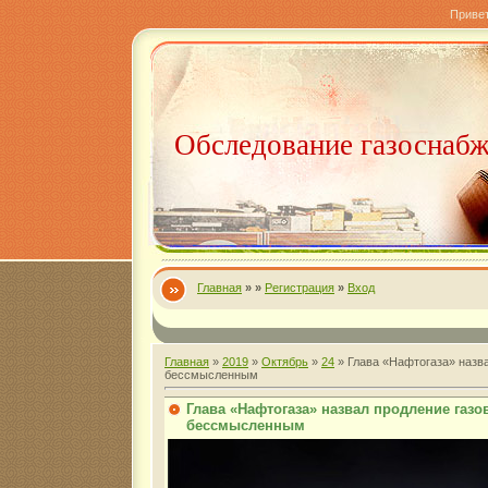
Приве
Обследование газоснаб
Главная
»
»
Регистрация
»
Вход
Главная
»
2019
»
Октябрь
»
24
» Глава «Нафтогаза» назва
бессмысленным
Глава «Нафтогаза» назвал продление газо
бессмысленным