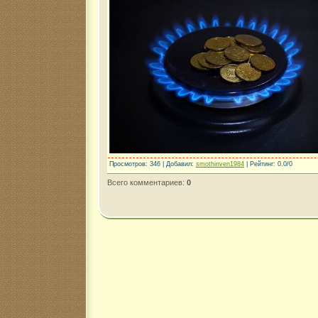
Просмотров
: 346 |
Добавил
:
smothinven1984
|
Рейтинг
:
0.0
/
0
Всего комментариев
:
0