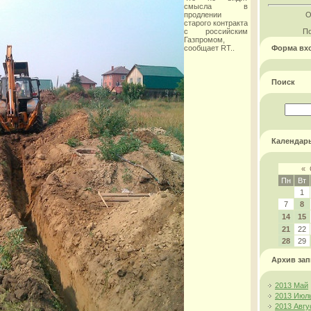
смысла в
продлении
О
старого контракта
с российским
По
Газпромом,
сообщает RT..
Форма вх
Поиск
Календар
«
Пн
Вт
1
7
8
14
15
21
22
28
29
Архив зап
2013 Май
2013 Июл
2013 Авгу