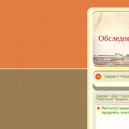
Обследов
Главная
»
»
Рег
Главная
»
2019
»
Октя
"Нафтогаза" продлить
Институт наци
продлить конт