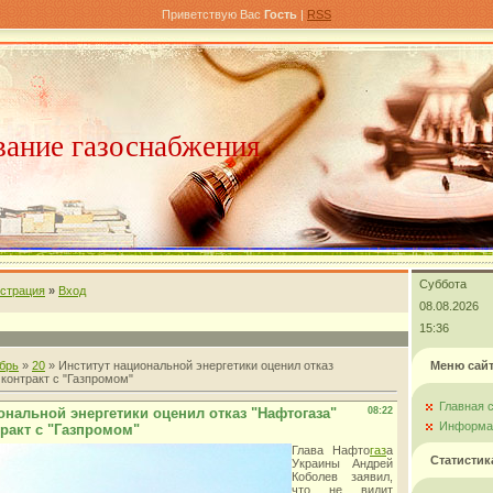
Приветствую Вас
Гость
|
RSS
ание газоснабжения
Суббота
истрация
»
Вход
08.08.2026
15:36
брь
»
20
» Институт национальной энергетики оценил отказ
Меню сай
 контракт с "Газпромом"
Главная 
ональной энергетики оценил отказ "Нафтогаза"
08:22
Информац
ракт с "Газпромом"
Глава Нафто
газ
а
Статистик
Украины Андрей
Коболев заявил,
что не видит