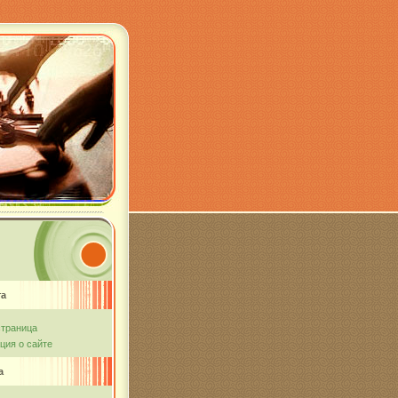
та
страница
ия о сайте
а