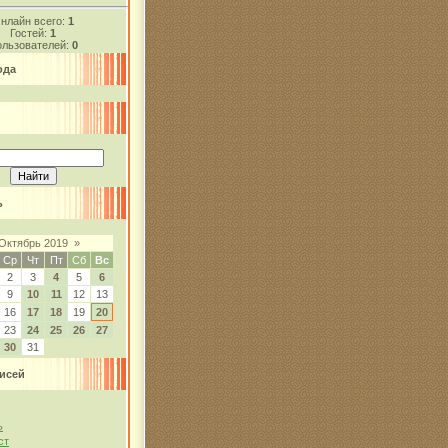
нлайн всего:
1
Гостей:
1
льзователей:
0
ода
ь
Октябрь 2019
»
Ср
Чт
Пт
Сб
Вс
2
3
4
5
6
9
10
11
12
13
16
17
18
19
20
23
24
25
26
27
30
31
исей
ь
ст