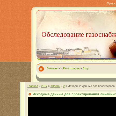
Приве
Обследование газоснаб
Главная
»
»
Регистрация
»
Вход
Главная
»
2017
»
Апрель
»
2
» Исходные данные для проектирован
Исходные данные для проектирования линейных 