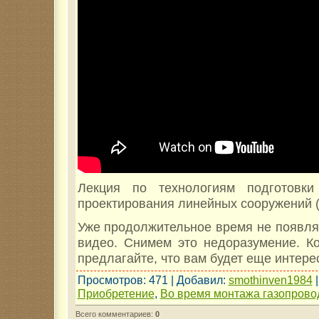
Лекция по технологиям подготовк
проектирования линейных сооружений (
Уже продолжительное время не появля
видео. Снимем это недоразумение. Ко
предлагайте, что вам будет еще интере
Просмотров
: 471 |
Добавил
:
smothinven1984
Приобретение
,
Во время монтажа газопрово
Всего комментариев
:
0