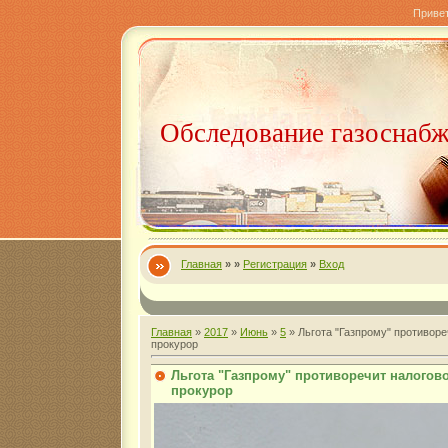
Приве
Обследование газоснаб
Главная
»
»
Регистрация
»
Вход
Главная
»
2017
»
Июнь
»
5
» Льгота "Газпрому" противоре
прокурор
Льгота "Газпрому" противоречит налогов
прокурор