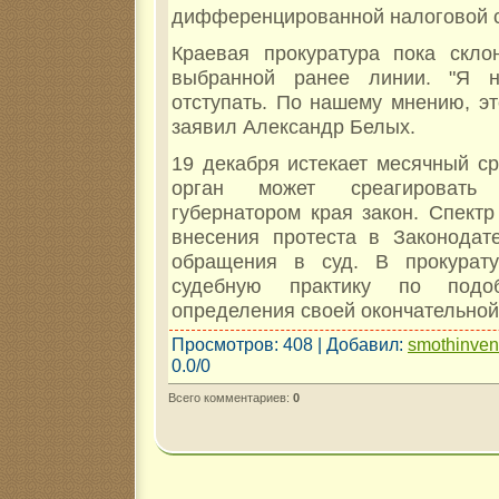
дифференцированной налоговой с
Краевая прокуратура пока скло
выбранной ранее линии. "Я 
отступать. По нашему мнению, это
заявил Александр Белых.
19 декабря истекает месячный ср
орган может среагировать
губернатором края закон. Спектр
внесения протеста в Законодат
обращения в суд. В прокурату
судебную практику по под
определения своей окончательной
Просмотров
: 408 |
Добавил
:
smothinve
0.0
/
0
Всего комментариев
:
0