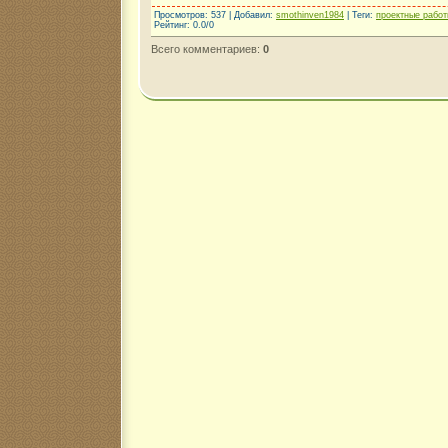
Просмотров
: 537 |
Добавил
:
smothinven1984
|
Теги
:
проектные рабо
Рейтинг
:
0.0
/
0
Всего комментариев
:
0