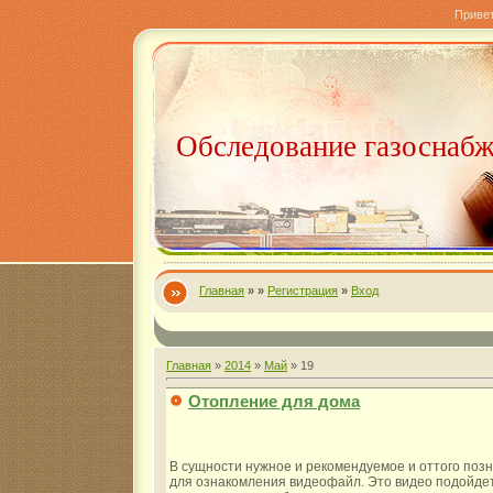
Приве
Обследование газоснаб
Главная
»
»
Регистрация
»
Вход
Главная
»
2014
»
Май
»
19
Отопление для дома
В сущности нужное и рекомендуемое и оттого поз
для ознакомления видеофайл. Это видео подойдет