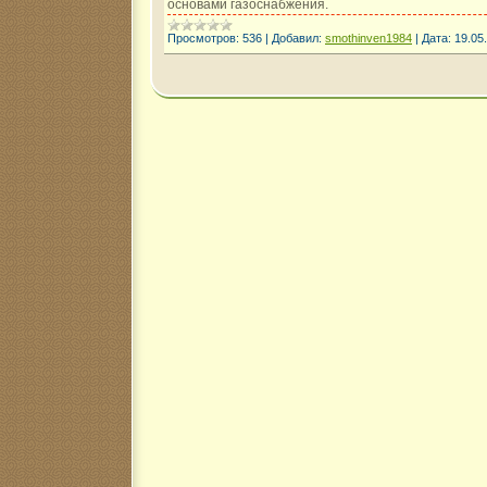
основами газоснабжения.
Просмотров:
536
|
Добавил:
smothinven1984
|
Дата:
19.05