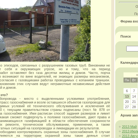
О
По
Форма вх
Поиск
Календар
о эпизодов, связанных с разрушением газовых труб. Виновники не
ют себя и окружающих угрозе, но и тому, что на период
работ оставляют без газа десятки жилищ и домов. Часто, порча
«
о возникают по вине водителей, не знающих размеры механизмов,
согласия с газовщиками работах проводимых с копанием траншеи.
Пн
Вт
икновению этих случаев ведут неграмотные независимые действия
й и домов.
6
7
 это?
13
14
бопровода - место с выделенными условиями употребления,
20
21
трасс газоснабжения и возле оставшихся объектов газопроводов для
димых условий её технического обслуживания и исключения её
27
28
00 г, текущим правительством страны подписаны (пост. № 878 от
вила газоснабжения. Ими расписан способ задания размеров и лимит
Архив зап
какая сможет подвергнуть к поломке газоснабжения, дают права и
анимающихся газификацией в области обеспечения сохранности
их ремонте, техническом обслуживании, применении, а также
2013 Май
тных ситуаций на газопроводах и ликвидации их результатов.
2013 Июл
обходимо контролировать охранные зоны газоснабжения. В случае
лняются на территории охранной зоны такие деянья стоит
2013 Авгу