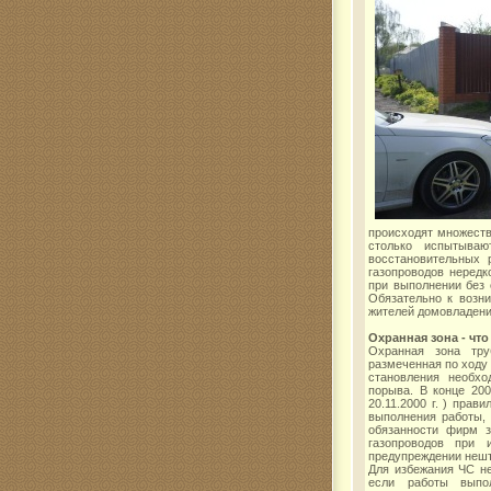
происходят множеств
столько испытыва
восстановительных 
газопроводов нередк
при выполнении без 
Обязательно к возн
жителей домовладени
Охранная зона - что
Охранная зона тру
размеченная по ходу 
становления необхо
порыва. В конце 20
20.11.2000 г. ) пра
выполнения работы, 
обязанности фирм з
газопроводов при 
предупреждении нешта
Для избежания ЧС не
если работы выпо