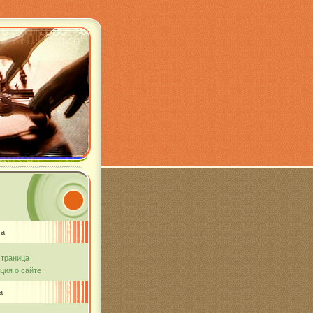
та
страница
ия о сайте
а