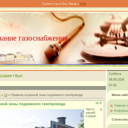
Приветствую Вас
Гость
|
RSS
ание газоснабжения
Суббота
истрация
»
Вход
08.08.2026
07:05
ь
»
10
» Правила охранной зоны подземного газопровода
Меню сай
нной зоны подземного газопровода
10:37
Главная 
Часто в
Информац
нашей
стране
Статистик