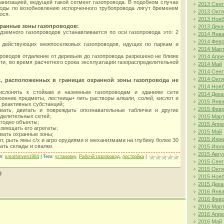
ганизацией, ведущей такой сегмент газопровода. В подобном случае
2013 Сен
ходы по возобновлению испорченного трубопровода лягут бременем
2013 Окт
ося.
2013 Ноя
хранные зоны газопроводов:
2013 Дека
одземного газопроводов устанавливается по оси газопровода это: 2
2014 Янв
2014 Фев
я действующих межпоселковых газопроводов, идущих по паркам и
2014 Мар
проводов отдаление от деревьев до газопровода разрешено не ближе
2014 Апр
ти, во время расчетного срока эксплуатации газораспределительной
2014 Май
2014 Сен
2014 Окт
х, расположенных в границах охранной зоны газопровода не
2014 Ноя
рислонять к стойкам и наземным газопроводам и зданиям сети
2014 Дека
ронние предметы, лестницы• лить растворы алкали, солей, кислот и
2015 Янв
 реактивных субстанций;
2015 Фев
ывать, двигать и повреждать опознавательные таблички и другие
еделительных сетей;
2015 Мар
угодно объекты;
2015 Апр
азмещать его агрегаты;
2015 Май
ивать охранные зоны;
2015 Июн
унт, рыть ямы с/х и агро орудиями и механизмами на глубину более 30
ать склады и свалки.
2015 Июл
2015 Авгу
л
:
smothinven1984
|
Теги
:
установку
,
Рабочй газопровод
,
постройка
|
2015 Сен
2015 Окт
0
2015 Ноя
2015 Дека
2016 Янв
2016 Фев
2016 Мар
2016 Апр
2016 Май