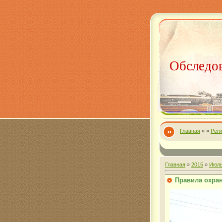
Обследов
Главная
»
»
Рег
Главная
»
2015
»
Июл
Правила охра