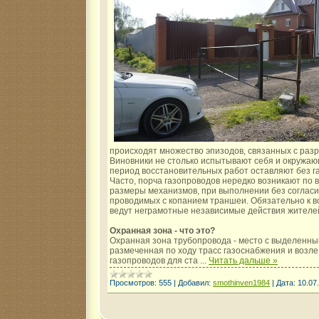
происходят множество эпизодов, связанных с раз
Виновники не столько испытывают себя и окружающи
период восстановительных работ оставляют без га
Часто, порча газопроводов нередко возникают по 
размеры механизмов, при выполнении без согласи
проводимых с копанием траншеи. Обязательно к в
ведут неграмотные независимые действия жителе
Охранная зона - что это?
Охранная зона трубопровода - место с выделенны
размеченная по ходу трасс газоснабжения и возл
газопроводов для ста
...
Читать дальше »
Просмотров:
555
|
Добавил:
smothinven1984
|
Дата:
10.07