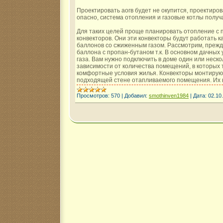
Проектировать аогв будет не окупится, проектиров
опасно, система отопления и газовые котлы получ
Для таких целей проще планировать отопление с
конвекторов. Они эти конвекторы будут работать ка
баллонов со сжиженным газом. Рассмотрим, прежд
баллона с пропан-бутаном т.к. В основном дачных 
газа. Вам нужно подключить в доме один или нескол
зависимости от количества помещений, в которых 
комфортные условия жилья. Конвекторы монтирую
подходящей стене отапливаемого помещения. Их
Просмотров:
570
|
Добавил:
smothinven1984
|
Дата:
02.10