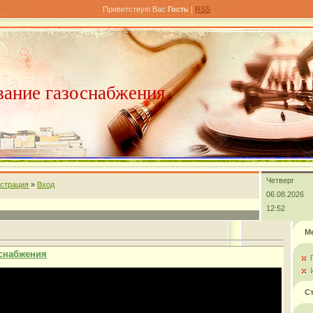
Приветствую Вас
Гость
|
RSS
ание газоснабжения
Четверг
истрация
»
Вход
06.08.2026
12:52
М
оснабжения
С