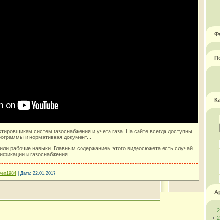
Ф
П
К
тировщикам систем газоснабжения и учета газа. На сайте всегда доступны
рограммы и нормативная документ...
 или рабочие навыки. Главным содержанием этого видеосюжета есть случай
зификации и газоснабжения.
ven1984
|
Дата:
22.01.2017
А
2
2