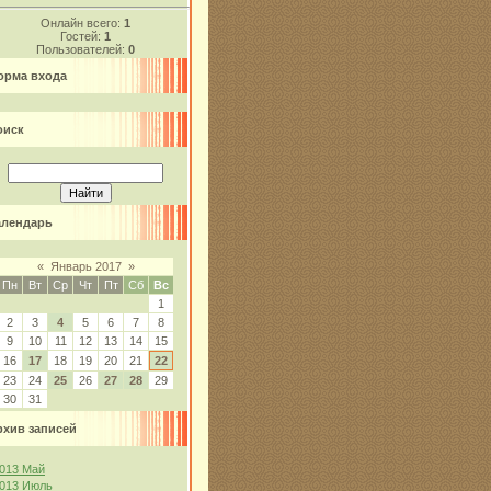
Онлайн всего:
1
Гостей:
1
Пользователей:
0
орма входа
оиск
алендарь
«
Январь 2017
»
Пн
Вт
Ср
Чт
Пт
Сб
Вс
1
2
3
4
5
6
7
8
9
10
11
12
13
14
15
16
17
18
19
20
21
22
23
24
25
26
27
28
29
30
31
рхив записей
013 Май
013 Июль