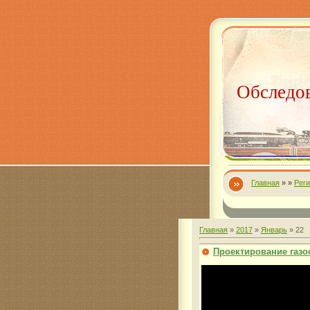
Обследов
Главная
»
»
Рег
Главная
»
2017
»
Январь
»
22
Проектирование газ