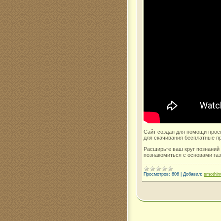
Сайт создан для помощи проек
для скачивания бесплатные п
Расширьте ваш круг познаний
познакомиться с основами га
Просмотров:
606
|
Добавил:
smothin