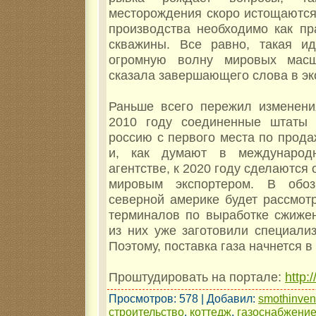
месторождения скоро истощаются
производства необходимо как пр
скважины. Все равно, такая и
огромную волну мировых масш
сказала завершающего слова в эк
Раньше всего пережил изменени
2010 году соединенные штаты 
россию с первого места по прода
и, как думают в международн
агентстве, к 2020 году сделаются
мировым экспортером. В обо
северной америке будет рассмот
терминалов по выработке сжижен
из них уже заготовили специали
Поэтому, поставка газа начнется в 
Проштудировать на портале:
http:
Просмотров
: 578 |
Добавил
:
smothinve
строительство
,
коттедж
,
газоснабжени