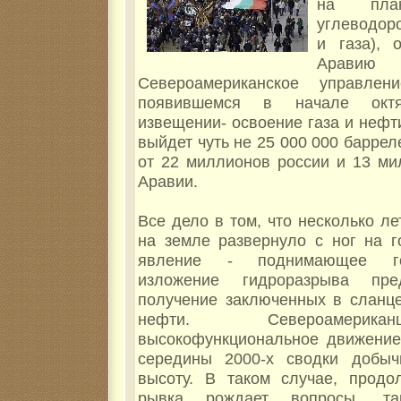
на план
углеводор
и газа), 
Арави
Североамериканское управле
появившемся в начале октя
извещении- освоение газа и нефт
выйдет чуть не 25 000 000 баррел
от 22 миллионов россии и 13 ми
Аравии.
Все дело в том, что несколько л
на земле развернуло с ног на г
явление - поднимающее гор
изложение гидроразрыва пре
получение заключенных в сланце
нефти. Североамерик
высокофункциональное движение 
середины 2000-х сводки добы
высоту. В таком случае, продол
рывка рождает вопросы, та