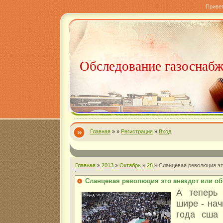
Приве
Обследование газоснаб
Главная
»
»
Регистрация
»
Вход
Главная
»
2013
»
Октябрь
»
28
» Сланцевая революция эт
Сланцевая революция это анекдот или о
А теперь
шире - на
года сша 