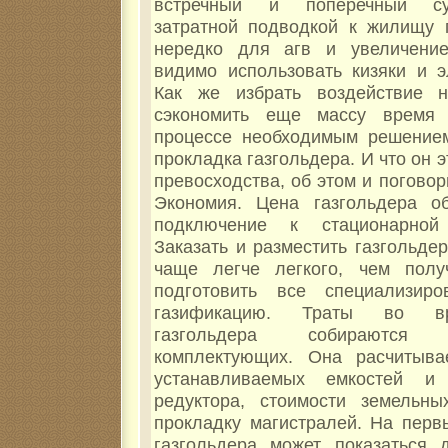
встречный и поперечный су
затратной подводкой к жилищу г
нередко для агв и увеличение
видимо использовать кизяки и э
Как же избрать воздействие 
сэкономить еще массу время
процессе необходимым решением
прокладка газгольдера. И что он э
превосходства, об этом и погово
Экономия. Цена газгольдера о
подключение к стационарной
Заказать и разместить газгольде
чаще легче легкого, чем полу
подготовить все специализир
газификацию. Траты во в
газгольдера собираются
комплектующих. Она расчитыва
устанавливаемых емкостей и
редуктора, стоимости земельны
прокладку магистралей. На перв
газгольдера может показаться д