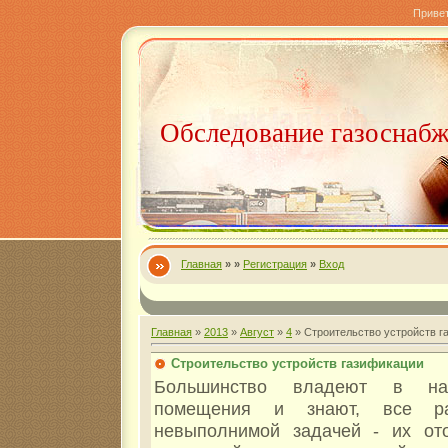
Приве
Обследование газоснаб
Главная
»
»
Регистрация
»
Вход
Главная
»
2013
»
Август
»
4
» Строительство устройств г
Строительство устройств газификации
Большинство владеют в нал
помещения и знают, все ра
невыполнимой задачей - их от