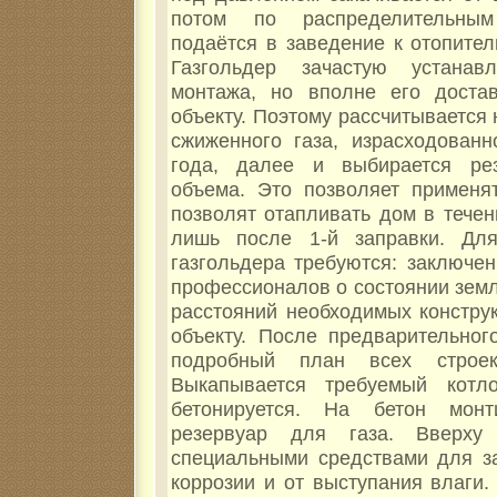
потом по распределительны
подаётся в заведение к отопител
Газгольдер зачастую устана
монтажа, но вполне его доста
объекту. Поэтому рассчитывается
сжиженного газа, израсходованн
года, далее и выбирается рез
объема. Это позволяет применят
позволят отапливать дом в течен
лишь после 1-й заправки. Дл
газгольдера требуются: заключе
профессионалов о состоянии зем
расстояний необходимых констру
объекту. После предварительног
подробный план всех строе
Выкапывается требуемый котло
бетонируется. На бетон монти
резервуар для газа. Вверху
специальными средствами для з
коррозии и от выступания влаги