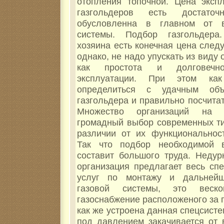
отопления топочной. Цена эксп
газгольдеров есть достато
обусловленна в главном от 
системы. Подбор газгольдер
хозяина есть конечная цена след
однако, не надо упускать из виду
как простота и долговечн
эксплуатации. При этом как
определиться с удачным объ
газгольдера и правильно посчита
Множество организаций на 
громадный выбор современных ти
различии от их функциональност
Так что подбор необходимой 
составит большого труда. Недур
организация предлагает весь сп
услуг по монтажу и дальней
газовой системы, это веск
газоснабжение расположеного за 
как же устроена данная спецсисте
под давлением закачивается от 