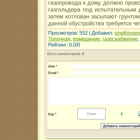
газопровода к дому, должно пров
газгольдера под испытательным 
затем котлован засыпают грунтом
данной обустройства требуется че
Просмотров
: 552 |
Добавил
:
smothinve
Топочная
,
помещение
,
газоснабжение
Рейтинг
:
0.0
/
0
Всего комментариев
:
0
Имя *:
Email *:
Код *: