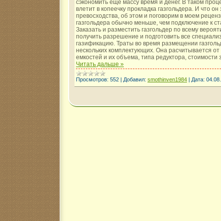
сэкономить еще массу время и денег. В таком пр
влетит в копеечку прокладка газгольдера. И что он 
превосходства, об этом и поговорим в моем рецен
газгольдера обычно меньше, чем подключение к ст
Заказать и разместить газгольдер по всему вероят
получить разрешение и подготовить все специали
газификацию. Траты во время размещении газголь
нескольких комплектующих. Она расчитывается от
емкостей и их объема, типа редуктора, стоимости
Читать дальше »
Просмотров:
552
|
Добавил:
smothinven1984
|
Дата:
04.08