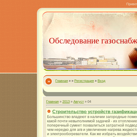
Приве
Обследование газоснаб
Главная
»
»
Регистрация
»
Вход
Главная
»
2013
»
Август
»
04
Строительство устройств газификац
Большинство владеют в наличии загородные помещ
какой почти невыполнимой задачей - их отопление
поперечный сумеет похвалиться затратной подводк
чем нередко для агв и увеличение нагрева жидкост
и электрообогреватели. Как же избрать воздействи