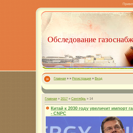
Приве
Обследование газоснаб
Главная
»
»
Регистрация
»
Вход
Главная
»
2017
»
Сентябрь
»
14
Китай к 2030 году увеличит импорт га
- CNPC