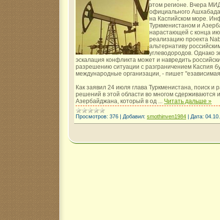
этом регионе. Вчера МИ
официального Ашхабада 
на Каспийском море. И
Туркменистаном и Азерб
нарастающей с конца ию
реализацию проекта Nab
альтернативу российски
углеводородов. Однако э
эскалация конфликта может и навредить российски
разрешению ситуации с разграничением Каспия б
международные организации, - пишет "езависимая 
Как заявил 24 июля глава Туркменистана, поиск и
решений в этой области во многом сдерживаются 
Азербайджана, который в од
...
Читать дальше »
Просмотров:
376
|
Добавил:
smothinven1984
|
Дата:
04.10