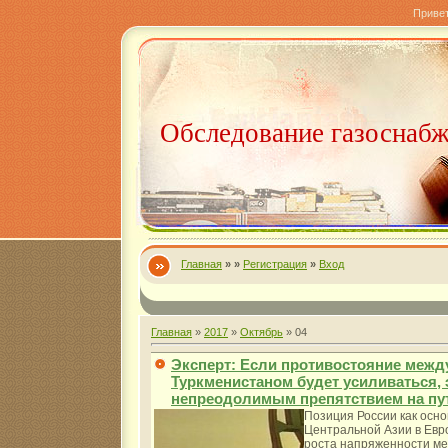
Приве
Обследование газоснаб
Главная
»
»
Регистрация
»
Вход
Главная
»
2017
»
Октябрь
»
04
Эксперт: Если противостояние межд
Туркменистаном будет усиливаться, 
непреодолимым препятствием на пу
Позиция России как осно
Центральной Азии в Евр
роста напряженности ме