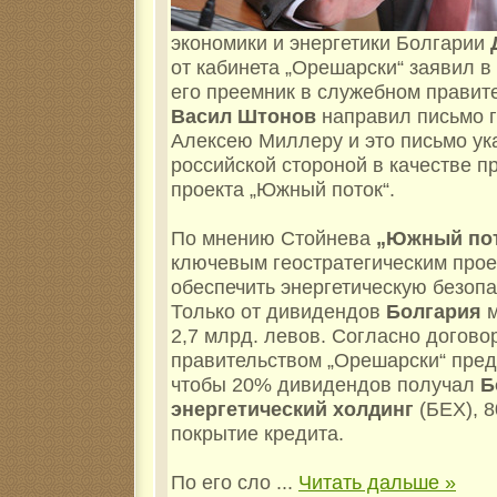
экономики и энергетики Болгарии
от кабинета „Орешарски“ заявил в
его преемник в служебном правит
Васил Штонов
направил письмо г
Алексею Миллеру и это письмо ук
российской стороной в качестве п
проекта „Южный поток“.
По мнению Стойнева
„Южный по
ключевым геостратегическим прое
обеспечить энергетическую безопа
Только от дивидендов
Болгария
м
2,7 млрд. левов. Согласно догов
правительством „Орешарски“ пред
чтобы 20% дивидендов получал
Б
энергетический холдинг
(БЕХ), 8
покрытие кредита.
По его сло
...
Читать дальше »