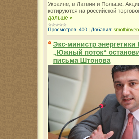
Украине, в Латвии и Польше. Акци
котируются на российской торгов
дальше »
Просмотров:
400
|
Добавил:
smothinve
Экс-министр энергетики 
„Южный поток“ останови
письма Штонова