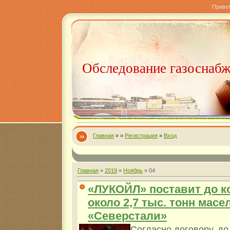
Приве
Обследование газоснаб
Главная
»
»
Регистрация
»
Вход
Главная
»
2019
»
Ноябрь
»
04
«ЛУКОЙЛ» поставит до ко
около 2,7 тыс. тонн мас
«Северстали»
Согласно договору, до