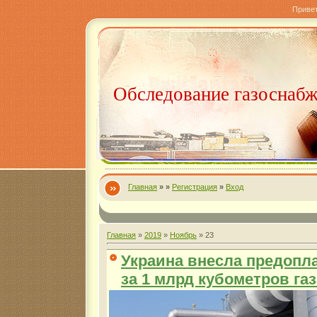
Приве
Обследование газоснаб
Главная
»
»
Регистрация
»
Вход
Главная
»
2019
»
Ноябрь
»
23
Украина внесла предопла
за 1 млрд кубометров газ